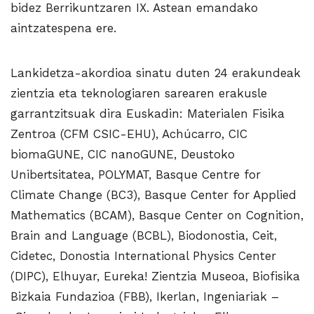
bidez Berrikuntzaren IX. Astean emandako
aintzatespena ere.
Lankidetza-akordioa sinatu duten 24 erakundeak
zientzia eta teknologiaren sarearen erakusle
garrantzitsuak dira Euskadin: Materialen Fisika
Zentroa (CFM CSIC-EHU), Achúcarro, CIC
biomaGUNE, CIC nanoGUNE, Deustoko
Unibertsitatea, POLYMAT, Basque Centre for
Climate Change (BC3), Basque Center for Applied
Mathematics (BCAM), Basque Center on Cognition,
Brain and Language (BCBL), Biodonostia, Ceit,
Cidetec, Donostia International Physics Center
(DIPC), Elhuyar, Eureka! Zientzia Museoa, Biofisika
Bizkaia Fundazioa (FBB), Ikerlan, Ingeniariak –