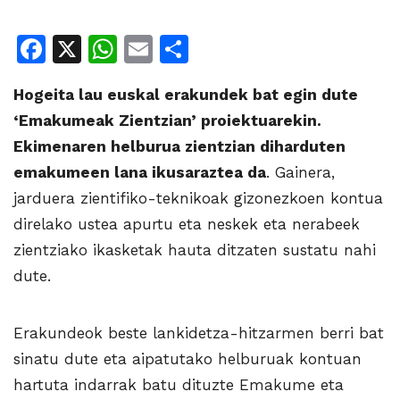
Facebook
X
WhatsApp
Email
Share
Hogeita lau euskal erakundek bat egin dute
‘Emakumeak Zientzian’ proiektuarekin.
Ekimenaren helburua zientzian diharduten
emakumeen lana ikusaraztea da
. Gainera,
jarduera zientifiko-teknikoak gizonezkoen kontua
direlako ustea apurtu eta neskek eta nerabeek
zientziako ikasketak hauta ditzaten sustatu nahi
dute.
Erakundeok beste lankidetza-hitzarmen berri bat
sinatu dute eta aipatutako helburuak kontuan
hartuta indarrak batu dituzte Emakume eta