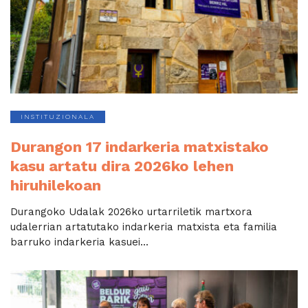
INSTITUZIONALA
Durangon 17 indarkeria matxistako
kasu artatu dira 2026ko lehen
hiruhilekoan
Durangoko Udalak 2026ko urtarriletik martxora
udalerrian artatutako indarkeria matxista eta familia
barruko indarkeria kasuei...