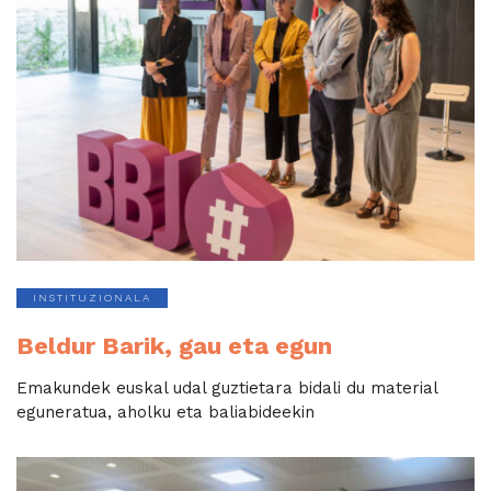
INSTITUZIONALA
Beldur Barik, gau eta egun
Emakundek euskal udal guztietara bidali du material
eguneratua, aholku eta baliabideekin