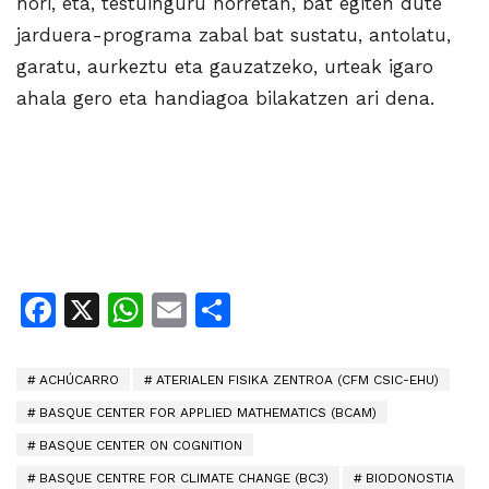
hori, eta, testuinguru horretan, bat egiten dute
jarduera-programa zabal bat sustatu, antolatu,
garatu, aurkeztu eta gauzatzeko, urteak igaro
ahala gero eta handiagoa bilakatzen ari dena.
Facebook
X
WhatsApp
Email
Share
ACHÚCARRO
ATERIALEN FISIKA ZENTROA (CFM CSIC-EHU)
BASQUE CENTER FOR APPLIED MATHEMATICS (BCAM)
BASQUE CENTER ON COGNITION
BASQUE CENTRE FOR CLIMATE CHANGE (BC3)
BIODONOSTIA