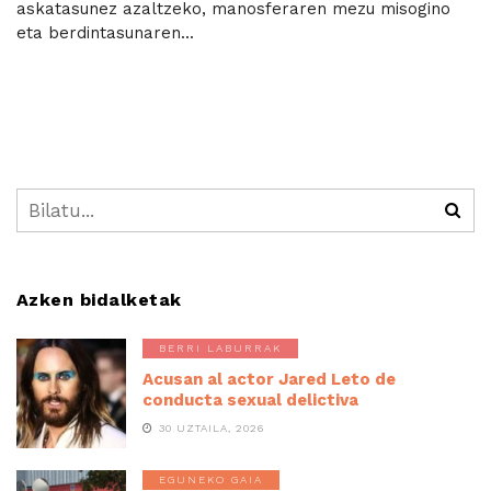
askatasunez azaltzeko, manosferaren mezu misogino
eta berdintasunaren...
Azken bidalketak
BERRI LABURRAK
Acusan al actor Jared Leto de
conducta sexual delictiva
30 UZTAILA, 2026
EGUNEKO GAIA