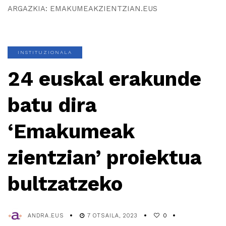
ARGAZKIA: EMAKUMEAKZIENTZIAN.EUS
INSTITUZIONALA
24 euskal erakunde
batu dira
‘Emakumeak
zientzian’ proiektua
bultzatzeko
ANDRA.EUS
7 OTSAILA, 2023
0