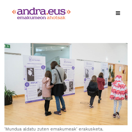
'Mundua aldatu zuten emakumeak' erakusketa.