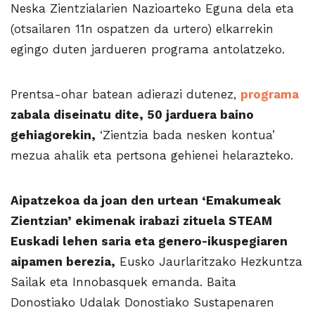
Neska Zientzialarien Nazioarteko Eguna dela eta
(otsailaren 11n ospatzen da urtero) elkarrekin
egingo duten jardueren programa antolatzeko.
Prentsa-ohar batean adierazi dutenez,
programa
zabala diseinatu dite, 50 jarduera baino
gehiagorekin,
‘Zientzia bada nesken kontua’
mezua ahalik eta pertsona gehienei helarazteko.
Aipatzekoa da joan den urtean ‘Emakumeak
Zientzian’ ekimenak irabazi zituela STEAM
Euskadi lehen saria eta genero-ikuspegiaren
aipamen berezia,
Eusko Jaurlaritzako Hezkuntza
Sailak eta Innobasquek emanda. Baita
Donostiako Udalak Donostiako Sustapenaren