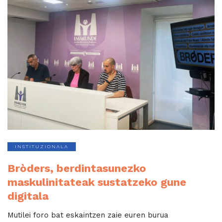
INSTITUZIONALA
Bròders, berdintasunezko
maskulinitateak sustatzeko gune
digitala
Mutilei foro bat eskaintzen zaie euren burua