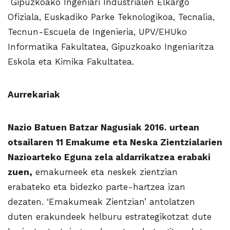
Gipuzkoako Ingeniari Industrialen Elkargo
Ofiziala, Euskadiko Parke Teknologikoa, Tecnalia,
Tecnun-Escuela de Ingenieria, UPV/EHUko
Informatika Fakultatea, Gipuzkoako Ingeniaritza
Eskola eta Kimika Fakultatea.
Aurrekariak
Nazio Batuen Batzar Nagusiak 2016. urtean
otsailaren 11 Emakume eta Neska Zientzialarien
Nazioarteko Eguna zela aldarrikatzea erabaki
zuen,
emakumeek eta neskek zientzian
erabateko eta bidezko parte-hartzea izan
dezaten. ‘Emakumeak Zientzian’ antolatzen
duten erakundeek helburu estrategikotzat dute