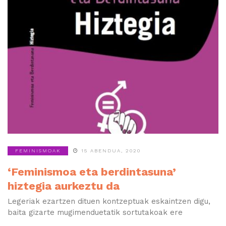
FEMINISMOAK
15 ABENDUA, 2020
‘Feminismoa eta berdintasuna’
hiztegia aurkeztu da
Legeriak ezartzen dituen kontzeptuak eskaintzen digu,
baita gizarte mugimenduetatik sortutakoak ere