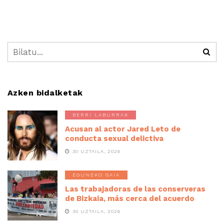
Azken bidalketak
BERRI LABURRAK
Acusan al actor Jared Leto de
conducta sexual delictiva
30 UZTAILA, 2026
EGUNEKO GAIA
Las trabajadoras de las conserveras
de Bizkaia, más cerca del acuerdo
30 UZTAILA, 2026