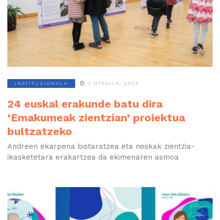
INSTITUZIONALA
7 OTSAILA, 2023
24 euskal erakunde batu dira
‘Emakumeak zientzian’ proiektua
bultzatzeko
Andreen ekarpena bistaratzea eta neskak zientzia-
ikasketetara erakartzea da ekimenaren asmoa