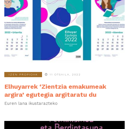
IZEN PROPIOAK
11 OTSAILA, 2022
Elhuyarrek ‘Zientzia emakumeak
argira’ egutegia argitaratu du
Euren lana ikustarazteko