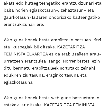
akats edo hutsegiteengatiko erantzukizunari eta
baita horien egiazkotasun-, zehaztasun- eta
gaurkotasun-faltaren ondoriozko kalteengatiko
erantzukizunari ere.
Web gune honek beste erabiltzaile batzuen iritzi
eta ikuspegiak bil ditzake. KAZETARITZA
FEMINISTA ELKARTEA ez da erabiltzaileen arau-
urratzeen erantzulea izango. Horrenbestez, ezin
ditu bermatu erabiltzaileek sortutako zeinahi
edukiren ziurtasuna, eraginkortasuna eta
egiazkotasuna.
Web gune honek beste web gune batzuetarako
estekak jar ditzake. KAZETARITZA FEMINISTA