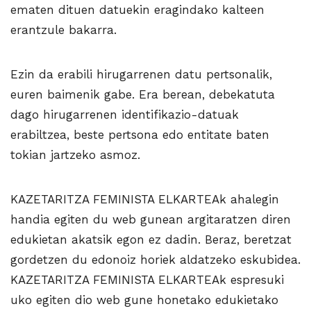
ematen dituen datuekin eragindako kalteen
erantzule bakarra.
Ezin da erabili hirugarrenen datu pertsonalik,
euren baimenik gabe. Era berean, debekatuta
dago hirugarrenen identifikazio-datuak
erabiltzea, beste pertsona edo entitate baten
tokian jartzeko asmoz.
KAZETARITZA FEMINISTA ELKARTEAk ahalegin
handia egiten du web gunean argitaratzen diren
edukietan akatsik egon ez dadin. Beraz, beretzat
gordetzen du edonoiz horiek aldatzeko eskubidea.
KAZETARITZA FEMINISTA ELKARTEAk espresuki
uko egiten dio web gune honetako edukietako