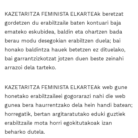
KAZETARITZA FEMINISTA ELKARTEAk beretzat
gordetzen du erabiltzaile baten kontuari baja
emateko eskubidea, baldin eta ohartzen bada
berau modu desegokian erabiltzen duela; bai
honako baldintza hauek betetzen ez dituelako,
bai garrantzizkotzat jotzen duen beste zeinahi
arrazoi dela tarteko.
KAZETARITZA FEMINISTA ELKARTEAk web gune
honetako erabiltzaileei gogorarazi nahi die web
gunea bera haurrentzako dela hein handi batean;
horregatik, bertan argitaratutako eduki guztiek
erabiltzaile mota horri egokitutakoak izan
beharko dutela.