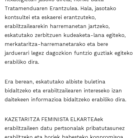
Tratamenduaren Erantzulea. Hala, jasotako
kontsultei eta eskaerei erantzuteko,
erabiltzailearekin harremanetan jartzeko,
eskatutako zerbitzuen kudeaketa-lana egiteko,
merkataritza-harremanetarako eta bere
jarduerari legez dagozkion funtzio guztiak egiteko
erabiliko dira.
Era berean, eskatutako albiste buletina
bidaltzeko eta erabiltzailearen intereseko izan
daitekeen informazioa bidaltzeko erabiliko dira.
KAZETARITZA FEMINISTA ELKARTEAek
erabiltzaileen datu pertsonalak pribatutasunez
erabiltzeko eta horiek babesteko konpromisoa