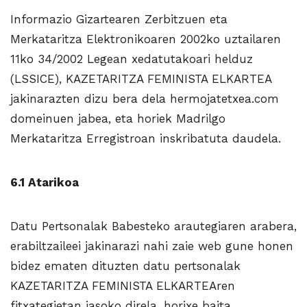
Informazio Gizartearen Zerbitzuen eta
Merkataritza Elektronikoaren 2002ko uztailaren
11ko 34/2002 Legean xedatutakoari helduz
(LSSICE), KAZETARITZA FEMINISTA ELKARTEA
jakinarazten dizu bera dela hermojatetxea.com
domeinuen jabea, eta horiek Madrilgo
Merkataritza Erregistroan inskribatuta daudela.
6.1 Atarikoa
Datu Pertsonalak Babesteko arautegiaren arabera,
erabiltzaileei jakinarazi nahi zaie web gune honen
bidez ematen dituzten datu pertsonalak
KAZETARITZA FEMINISTA ELKARTEAren
fitxategietan jasoko direla, horixe baita