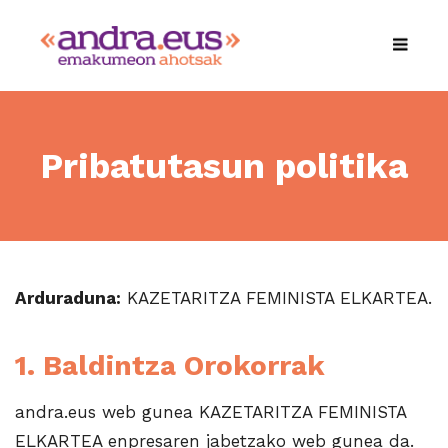
Pribatutasun politika
Arduraduna:
KAZETARITZA FEMINISTA ELKARTEA.
1. Baldintza Orokorrak
andra.eus web gunea KAZETARITZA FEMINISTA
ELKARTEA enpresaren jabetzako web gunea da.