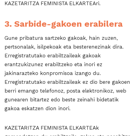
KAZETARITZA FEMINISTA ELKARTEAri.
3. Sarbide-gakoen erabilera
Gune pribatura sartzeko gakoak, hain zuzen,
pertsonalak, isilpekoak eta besterenezinak dira.
Erregistratutako erabiltzaileak gakoak
erantzukizunez erabiltzeko eta inori ez
jakinarazteko konpromisoa izango du.
Erregistratutako erabiltzaileak ez dio bere gakoen
berri emango telefonoz, posta elektronikoz, web
gunearen bitartez edo beste zeinahi bidetatik
gakoa eskatzen dion inori.
KAZETARITZA FEMINISTA ELKARTEAk