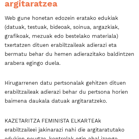
argitaratzea
Web gune honetan edozein eratako edukiak
(datuak, testuak, bideoak, soinua, argazkiak,
grafikoak, mezuak edo bestelako materiala)
txertatzen dituen erabiltzaileak adierazi eta
bermatu behar du hemen adierazitako baldintzen
arabera egingo duela.
Hirugarrenen datu pertsonalak gehitzen dituen
erabiltzaileak adierazi behar du pertsona horien
baimena daukala datuak argitaratzeko.
KAZETARITZA FEMINISTA ELKARTEAk
erabiltzaileei jakinarazi nahi die argitaratutako
edukien neurtze-kontrolak egin ahal izango