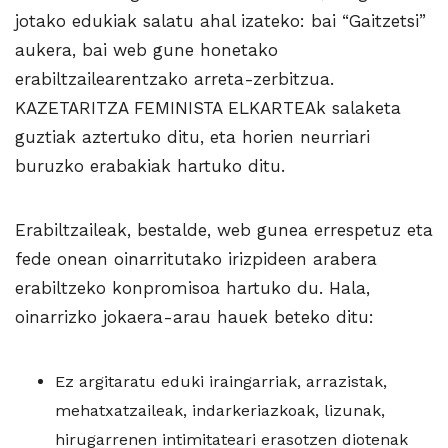
jotako edukiak salatu ahal izateko: bai “Gaitzetsi”
aukera, bai web gune honetako
erabiltzailearentzako arreta-zerbitzua.
KAZETARITZA FEMINISTA ELKARTEAk salaketa
guztiak aztertuko ditu, eta horien neurriari
buruzko erabakiak hartuko ditu.
Erabiltzaileak, bestalde, web gunea errespetuz eta
fede onean oinarritutako irizpideen arabera
erabiltzeko konpromisoa hartuko du. Hala,
oinarrizko jokaera-arau hauek beteko ditu:
Ez argitaratu eduki iraingarriak, arrazistak,
mehatxatzaileak, indarkeriazkoak, lizunak,
hirugarrenen intimitateari erasotzen diotenak