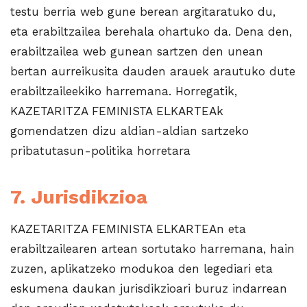
testu berria web gune berean argitaratuko du,
eta erabiltzailea berehala ohartuko da. Dena den,
erabiltzailea web gunean sartzen den unean
bertan aurreikusita dauden arauek arautuko dute
erabiltzaileekiko harremana. Horregatik,
KAZETARITZA FEMINISTA ELKARTEAk
gomendatzen dizu aldian-aldian sartzeko
pribatutasun-politika horretara
7. Jurisdikzioa
KAZETARITZA FEMINISTA ELKARTEAn eta
erabiltzailearen artean sortutako harremana, hain
zuzen, aplikatzeko modukoa den legediari eta
eskumena daukan jurisdikzioari buruz indarrean