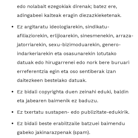
edo nolabait ezegokiak direnak; batez ere,
adingabeei kalteak eragin diezazkieketenak.
Ez argitaratu ideologiarekin, sindikatu-
afiliaziorekin, erlijioarekin, sinesmenekin, arraza-
jatorriarekin, sexu-bizimoduarekin, genero-
indarkeriarekin eta osasunarekin lotutako
datuak edo hirugarrenei edo nork bere buruari
erreferentzia egin eta oso sentiberak izan
daitezkeen bestelako datuak.
Ez bidali copyrighta duen zeinahi eduki, baldin
eta jabearen baimenik ez baduzu.
Ez txertatu sustapen- edo publizitate-edukirik.
Ez bidali beste erabiltzaile batzuei baimendu
gabeko jakinarazpenak (spam).