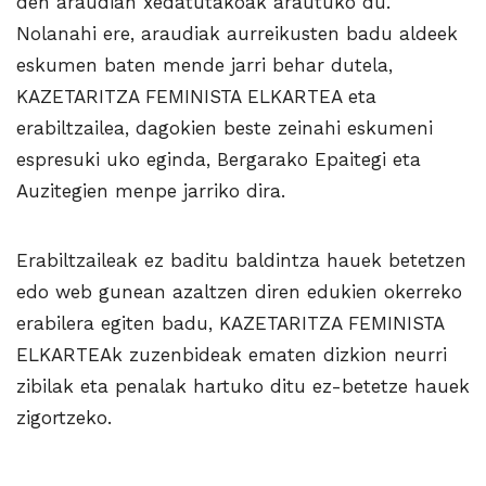
den araudian xedatutakoak arautuko du.
Nolanahi ere, araudiak aurreikusten badu aldeek
eskumen baten mende jarri behar dutela,
KAZETARITZA FEMINISTA ELKARTEA eta
erabiltzailea, dagokien beste zeinahi eskumeni
espresuki uko eginda, Bergarako Epaitegi eta
Auzitegien menpe jarriko dira.
Erabiltzaileak ez baditu baldintza hauek betetzen
edo web gunean azaltzen diren edukien okerreko
erabilera egiten badu, KAZETARITZA FEMINISTA
ELKARTEAk zuzenbideak ematen dizkion neurri
zibilak eta penalak hartuko ditu ez-betetze hauek
zigortzeko.