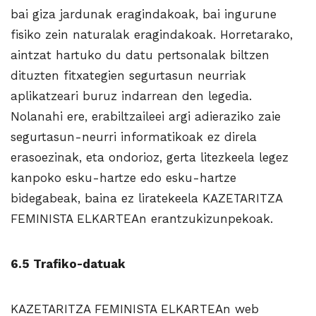
bai giza jardunak eragindakoak, bai ingurune
fisiko zein naturalak eragindakoak. Horretarako,
aintzat hartuko du datu pertsonalak biltzen
dituzten fitxategien segurtasun neurriak
aplikatzeari buruz indarrean den legedia.
Nolanahi ere, erabiltzaileei argi adieraziko zaie
segurtasun-neurri informatikoak ez direla
erasoezinak, eta ondorioz, gerta litezkeela legez
kanpoko esku-hartze edo esku-hartze
bidegabeak, baina ez liratekeela KAZETARITZA
FEMINISTA ELKARTEAn erantzukizunpekoak.
6.5 Trafiko-datuak
KAZETARITZA FEMINISTA ELKARTEAn web