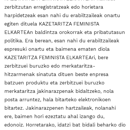
zerbitzutan erregistratzeak edo horietara
harpidetzeak esan nahi du erabiltzaileak onartu
egiten dituela KAZETARITZA FEMINISTA
ELKARTEAn baldintza orokorrak eta pribatutasun
politika. Era berean, esan nahi du erabiltzaileak
espresuki onartu eta baimena ematen diola
KAZETARITZA FEMINISTA ELKARTEAri, bere
zerbitzuei buruzko edo merkataritza-
hitzarmenak sinatuta dituen beste enpresa
batzuen produktu eta zerbitzuei buruzko
merkataritza jakinarazpenak bidaltzeko, nola
posta arruntez, hala bitarteko elektronikoen
bitartez. Jakinarazpenen hartzaileak, nolanahi
ere, baimen hori ezeztatu ahal izango du,
edonoiz. Horretarako, idatzi bat bidali beharko dio