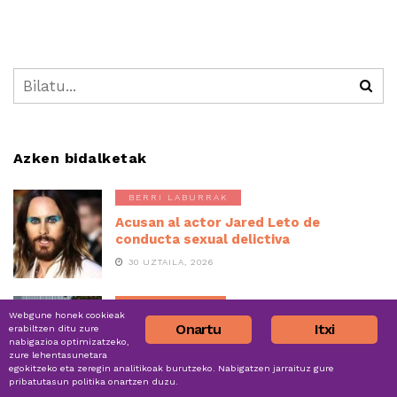
Azken bidalketak
BERRI LABURRAK
Acusan al actor Jared Leto de
conducta sexual delictiva
30 UZTAILA, 2026
EGUNEKO GAIA
Webgune honek cookieak
Las trabajadoras de las conserveras
Onartu
Itxi
erabiltzen ditu zure
nabigazioa optimizatzeko,
de Bizkaia, más cerca del acuerdo
zure lehentasunetara
30 UZTAILA, 2026
egokitzeko eta zeregin analitikoak burutzeko. Nabigatzen jarraituz gure
pribatutasun politika onartzen duzu.