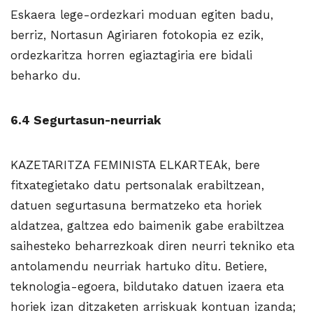
Eskaera lege-ordezkari moduan egiten badu,
berriz, Nortasun Agiriaren fotokopia ez ezik,
ordezkaritza horren egiaztagiria ere bidali
beharko du.
6.4 Segurtasun-neurriak
KAZETARITZA FEMINISTA ELKARTEAk, bere
fitxategietako datu pertsonalak erabiltzean,
datuen segurtasuna bermatzeko eta horiek
aldatzea, galtzea edo baimenik gabe erabiltzea
saihesteko beharrezkoak diren neurri tekniko eta
antolamendu neurriak hartuko ditu. Betiere,
teknologia-egoera, bildutako datuen izaera eta
horiek izan ditzaketen arriskuak kontuan izanda;