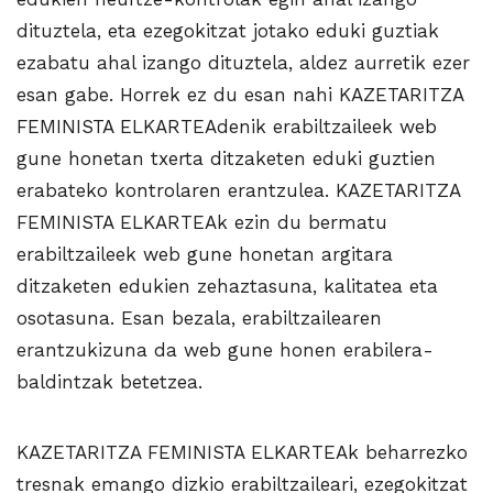
dituztela, eta ezegokitzat jotako eduki guztiak
ezabatu ahal izango dituztela, aldez aurretik ezer
esan gabe. Horrek ez du esan nahi KAZETARITZA
FEMINISTA ELKARTEAdenik erabiltzaileek web
gune honetan txerta ditzaketen eduki guztien
erabateko kontrolaren erantzulea. KAZETARITZA
FEMINISTA ELKARTEAk ezin du bermatu
erabiltzaileek web gune honetan argitara
ditzaketen edukien zehaztasuna, kalitatea eta
osotasuna. Esan bezala, erabiltzailearen
erantzukizuna da web gune honen erabilera-
baldintzak betetzea.
KAZETARITZA FEMINISTA ELKARTEAk beharrezko
tresnak emango dizkio erabiltzaileari, ezegokitzat