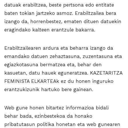
datuak erabiltzea, beste pertsona edo entitate
baten tokian jartzeko asmoz. Erabiltzailea bera
izango da, horrenbestez, ematen dituen datuekin
eragindako kalteen erantzule bakarra.
Erabiltzailearen ardura eta beharra izango da
emandako datuen zehaztasuna, zuzentasuna eta
egiazkotasuna bermatzea eta, behar den
kasuetan, datu hauek eguneratzea. KAZETARITZA
FEMINISTA ELKARTEAk ez du honen inguruko
erantzukizunik hartuko bere gainean.
Web gune honen bitartez informazioa bidali
behar bada, ezinbestekoa da honako
pribatutasun politika honetan eta web gunearen