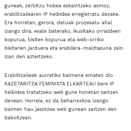
guneak, zerbitzu hobea eskaintzeko asmoz,
erabiltzailearen IP helbidea erregistratu dezake.
Era horretan, gerora, datuak prozesatu ahal
izango dira, esate baterako, ikusitako orrialdeen
kopurua, bisiten kopurua eta web-orriko
bisitarien jarduera eta erabilera-maiztasuna zein
izan den aztertzeko.
Erabiltzaileak aurretiko baimena ematen dio
KAZETARITZA FEMINISTA ELKARTEAri bere IP
helbidea tratatzeko web gune honetan sartzen
denean. Horrela, ez da beharrezkoa izango
baimen hau jasotzea web gunean sartzen den
bakoitzean.