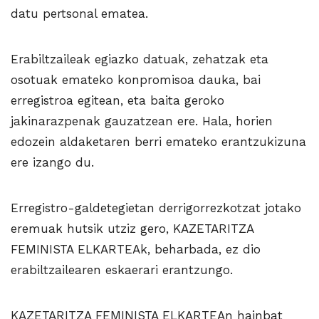
datu pertsonal ematea.
Erabiltzaileak egiazko datuak, zehatzak eta
osotuak emateko konpromisoa dauka, bai
erregistroa egitean, eta baita geroko
jakinarazpenak gauzatzean ere. Hala, horien
edozein aldaketaren berri emateko erantzukizuna
ere izango du.
Erregistro-galdetegietan derrigorrezkotzat jotako
eremuak hutsik utziz gero, KAZETARITZA
FEMINISTA ELKARTEAk, beharbada, ez dio
erabiltzailearen eskaerari erantzungo.
KAZETARITZA FEMINISTA ELKARTEAn hainbat