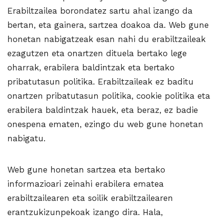
Erabiltzailea borondatez sartu ahal izango da
bertan, eta gainera, sartzea doakoa da. Web gune
honetan nabigatzeak esan nahi du erabiltzaileak
ezagutzen eta onartzen dituela bertako lege
oharrak, erabilera baldintzak eta bertako
pribatutasun politika. Erabiltzaileak ez baditu
onartzen pribatutasun politika, cookie politika eta
erabilera baldintzak hauek, eta beraz, ez badie
onespena ematen, ezingo du web gune honetan
nabigatu.
Web gune honetan sartzea eta bertako
informazioari zeinahi erabilera ematea
erabiltzailearen eta soilik erabiltzailearen
erantzukizunpekoak izango dira. Hala,