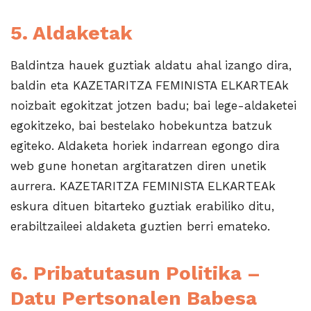
5. Aldaketak
Baldintza hauek guztiak aldatu ahal izango dira,
baldin eta KAZETARITZA FEMINISTA ELKARTEAk
noizbait egokitzat jotzen badu; bai lege-aldaketei
egokitzeko, bai bestelako hobekuntza batzuk
egiteko. Aldaketa horiek indarrean egongo dira
web gune honetan argitaratzen diren unetik
aurrera. KAZETARITZA FEMINISTA ELKARTEAk
eskura dituen bitarteko guztiak erabiliko ditu,
erabiltzaileei aldaketa guztien berri emateko.
6. Pribatutasun Politika –
Datu Pertsonalen Babesa