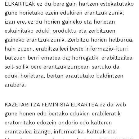
ELKARTEAk ez du bere gain hartzen estekatutako
gune horietako ezein edukiren erantzukizunik;
izan ere, ez du horien gaineko eta horietan
eskainitako eduki, produktu eta zerbitzuen
gaineko erantzukizunik. Zerbitzu horien helburua,
hain zuzen, erabiltzaileei beste informazio-iturri
batzuen berri ematea da; horregatik, erabiltzailea
soil-soilik bere erantzukizunpean sartuko da
eduki horietara, bertan araututako baldintzen
arabera.
KAZETARITZA FEMINISTA ELKARTEA ez da web
gune honen edo bertako edukien erabileratik
eratorritako edozein ondorio edo kalteren
erantzulea izango, informatika-kalteak eta