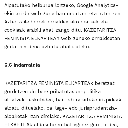
Aipatutako helburua lortzeko, Google Analytics-
ekin ari da web gune hau neurtzen eta aztertzen.
Aztertzaile horrek orrialdeetako markak eta
cookieak erabili ahal izango ditu, KAZETARITZA
FEMINISTA ELKARTEAn web guneko orrialdeetan
gertatzen dena aztertu ahal izateko.
6.6 Indarraldia
KAZETARITZA FEMINISTA ELKARTEAk beretzat
gordetzen du bere pribatutasun-politika
aldatzeko eskubidea, bai ordura arteko irizpideak
aldatu dituelako, bai lege- edo jurisprudentzia-
aldaketak izan direlako. KAZETARITZA FEMINISTA
ELKARTEAk aldaketaren bat eginez gero, ordea,