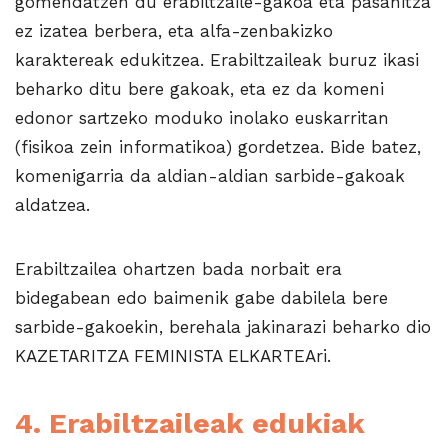
gomendatzen du erabiltzaile-gakoa eta pasahitza
ez izatea berbera, eta alfa-zenbakizko
karaktereak edukitzea. Erabiltzaileak buruz ikasi
beharko ditu bere gakoak, eta ez da komeni
edonor sartzeko moduko inolako euskarritan
(fisikoa zein informatikoa) gordetzea. Bide batez,
komenigarria da aldian-aldian sarbide-gakoak
aldatzea.
Erabiltzailea ohartzen bada norbait era
bidegabean edo baimenik gabe dabilela bere
sarbide-gakoekin, berehala jakinarazi beharko dio
KAZETARITZA FEMINISTA ELKARTEAri.
4. Erabiltzaileak edukiak