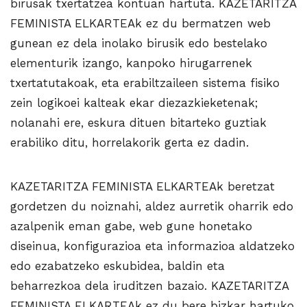
birusak txertatzea kontuan hartuta. KAZETARITZA
FEMINISTA ELKARTEAk ez du bermatzen web
gunean ez dela inolako birusik edo bestelako
elementurik izango, kanpoko hirugarrenek
txertatutakoak, eta erabiltzaileen sistema fisiko
zein logikoei kalteak ekar diezazkieketenak;
nolanahi ere, eskura dituen bitarteko guztiak
erabiliko ditu, horrelakorik gerta ez dadin.
KAZETARITZA FEMINISTA ELKARTEAk beretzat
gordetzen du noiznahi, aldez aurretik oharrik edo
azalpenik eman gabe, web gune honetako
diseinua, konfigurazioa eta informazioa aldatzeko
edo ezabatzeko eskubidea, baldin eta
beharrezkoa dela iruditzen bazaio. KAZETARITZA
FEMINISTA ELKARTEAk ez du bere bizkar hartuko