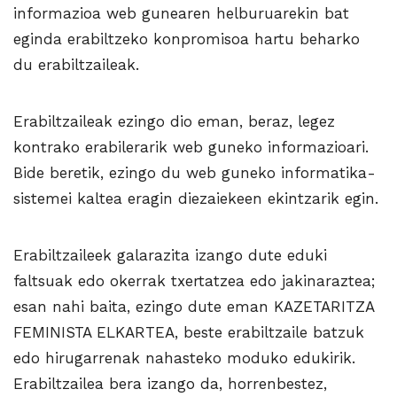
informazioa web gunearen helburuarekin bat
eginda erabiltzeko konpromisoa hartu beharko
du erabiltzaileak.
Erabiltzaileak ezingo dio eman, beraz, legez
kontrako erabilerarik web guneko informazioari.
Bide beretik, ezingo du web guneko informatika-
sistemei kaltea eragin diezaiekeen ekintzarik egin.
Erabiltzaileek galarazita izango dute eduki
faltsuak edo okerrak txertatzea edo jakinaraztea;
esan nahi baita, ezingo dute eman KAZETARITZA
FEMINISTA ELKARTEA, beste erabiltzaile batzuk
edo hirugarrenak nahasteko moduko edukirik.
Erabiltzailea bera izango da, horrenbestez,