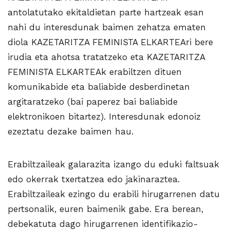
antolatutako ekitaldietan parte hartzeak esan
nahi du interesdunak baimen zehatza ematen
diola KAZETARITZA FEMINISTA ELKARTEAri bere
irudia eta ahotsa tratatzeko eta KAZETARITZA
FEMINISTA ELKARTEAk erabiltzen dituen
komunikabide eta baliabide desberdinetan
argitaratzeko (bai paperez bai baliabide
elektronikoen bitartez). Interesdunak edonoiz
ezeztatu dezake baimen hau.
Erabiltzaileak galarazita izango du eduki faltsuak
edo okerrak txertatzea edo jakinaraztea.
Erabiltzaileak ezingo du erabili hirugarrenen datu
pertsonalik, euren baimenik gabe. Era berean,
debekatuta dago hirugarrenen identifikazio-