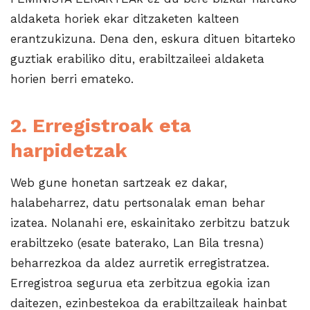
aldaketa horiek ekar ditzaketen kalteen
erantzukizuna. Dena den, eskura dituen bitarteko
guztiak erabiliko ditu, erabiltzaileei aldaketa
horien berri emateko.
2. Erregistroak eta
harpidetzak
Web gune honetan sartzeak ez dakar,
halabeharrez, datu pertsonalak eman behar
izatea. Nolanahi ere, eskainitako zerbitzu batzuk
erabiltzeko (esate baterako, Lan Bila tresna)
beharrezkoa da aldez aurretik erregistratzea.
Erregistroa segurua eta zerbitzua egokia izan
daitezen, ezinbestekoa da erabiltzaileak hainbat