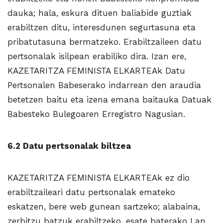
dauka; hala, eskura dituen baliabide guztiak
erabiltzen ditu, interesdunen segurtasuna eta
pribatutasuna bermatzeko. Erabiltzaileen datu
pertsonalak isilpean erabiliko dira. Izan ere,
KAZETARITZA FEMINISTA ELKARTEAk Datu
Pertsonalen Babeserako indarrean den araudia
betetzen baitu eta izena emana baitauka Datuak
Babesteko Bulegoaren Erregistro Nagusian.
6.2 Datu pertsonalak biltzea
KAZETARITZA FEMINISTA ELKARTEAk ez dio
erabiltzaileari datu pertsonalak emateko
eskatzen, bere web gunean sartzeko; alabaina,
zerbitzu batzuk erabiltzeko, esate baterako Lan