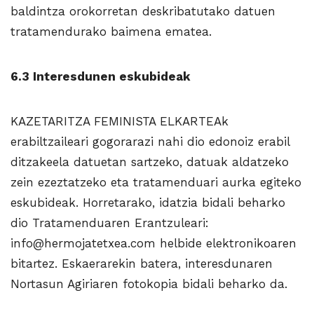
baldintza orokorretan deskribatutako datuen
tratamendurako baimena ematea.
6.3 Interesdunen eskubideak
KAZETARITZA FEMINISTA ELKARTEAk
erabiltzaileari gogorarazi nahi dio edonoiz erabil
ditzakeela datuetan sartzeko, datuak aldatzeko
zein ezeztatzeko eta tratamenduari aurka egiteko
eskubideak. Horretarako, idatzia bidali beharko
dio Tratamenduaren Erantzuleari:
info@hermojatetxea.com helbide elektronikoaren
bitartez. Eskaerarekin batera, interesdunaren
Nortasun Agiriaren fotokopia bidali beharko da.