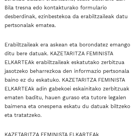
Bila tresna edo kontakturako formulario
desberdinak, ezinbestekoa da erabiltzaileak datu
pertsonalak ematea.
Erabiltzaileak era askean eta borondatez emango
ditu bere datuak. KAZETARITZA FEMINISTA
ELKARTEAk erabiltzaileak eskatutako zerbitzua
jasotzeko beharrezkoa den informazio pertsonala
baino ez du eskatuko. KAZETARITZA FEMINISTA
ELKARTEAk adin gabekoei eskainitako zerbitzuak
ematen baditu, hauen guraso eta tutore legalen
baimena eta onespena eskatu du datuak biltzeko
eta tratatzeko.
KAZETARITZA FEMINISTA ELKARTEAk