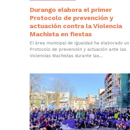
Durango elabora el primer
Protocolo de prevención y
actuación contra la Violencia
Machista en fiestas
El área municipal de Igualdad ha elaborado un
Protocolo de prevención y actuación ante las
Violencias Machistas durante las...