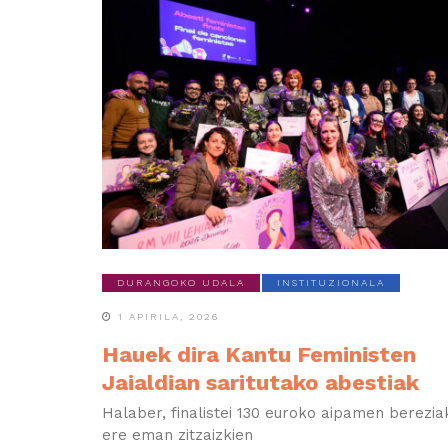
DURANGOKO UDALA
INSTITUZIONALA
1 APIRILA, 2026
Hauek dira Kantu Feministen
Jaialdian saritutako abestiak
Halaber, finalistei 130 euroko aipamen berezia
ere eman zitzaizkien