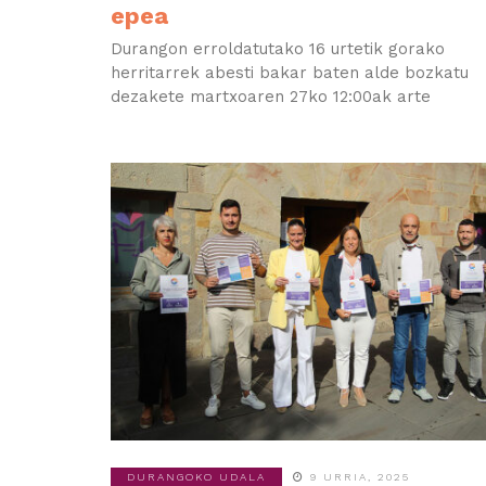
epea
Durangon erroldatutako 16 urtetik gorako
herritarrek abesti bakar baten alde bozkatu
dezakete martxoaren 27ko 12:00ak arte
DURANGOKO UDALA
9 URRIA, 2025