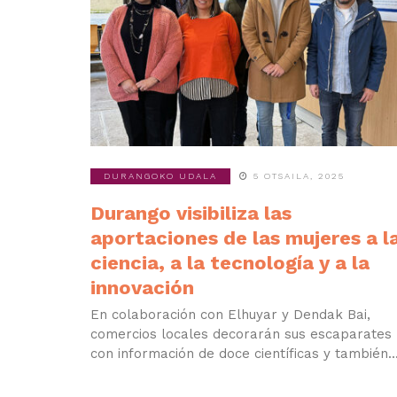
DURANGOKO UDALA
5 OTSAILA, 2025
Durango visibiliza las
aportaciones de las mujeres a l
ciencia, a la tecnología y a la
innovación
En colaboración con Elhuyar y Dendak Bai,
comercios locales decorarán sus escaparates
con información de doce científicas y también..