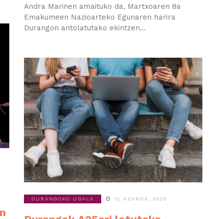
Andra Marinen amaituko da, Martxoaren 8a
Emakumeen Nazioarteko Egunaren harira
Durangon antolatutako ekintzen...
DURANGOKO UDALA
12 AZAROA, 2025
en