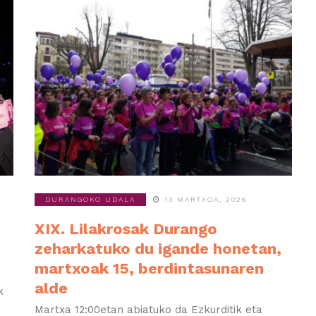
DURANGOKO UDALA
13 MARTXOA, 2026
XIX. Lilakrosak Durango
zeharkatuko du igande honetan,
martxoak 15, berdintasunaren
alde
k
Martxa 12:00etan abiatuko da Ezkurditik eta