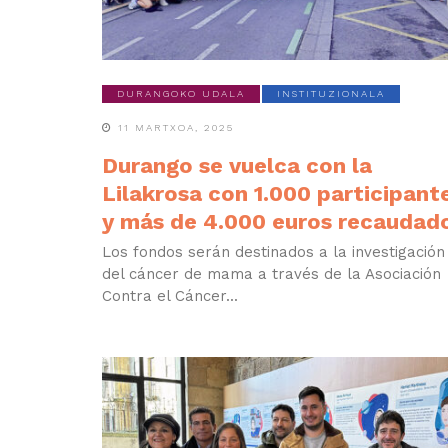
DURANGOKO UDALA
INSTITUZIONALA
11 MARTXOA, 2025
Durango se vuelca con la
Lilakrosa con 1.000 participant
y más de 4.000 euros recaudad
Los fondos serán destinados a la investigación
del cáncer de mama a través de la Asociación
Contra el Cáncer...