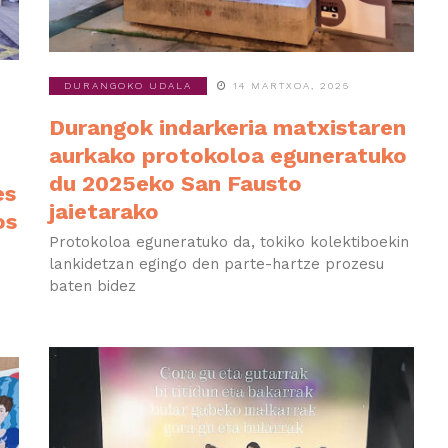
DURANGOKO UDALA
14 MARTXOA, 2025
Durangok indarkeria matxistaren
aurkako protokoloa eguneratuko
du 2025eko San Fausto
es
jaietarako
os
Protokoloa eguneratuko da, tokiko kolektiboekin
lankidetzan egingo den parte-hartze prozesu
baten bidez