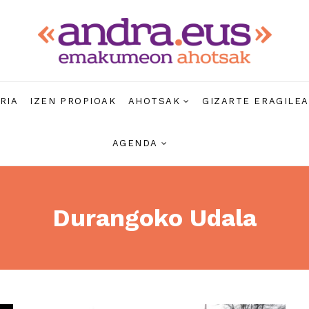
RIA
IZEN PROPIOAK
AHOTSAK
GIZARTE ERAGILE
AGENDA
Durangoko Udala