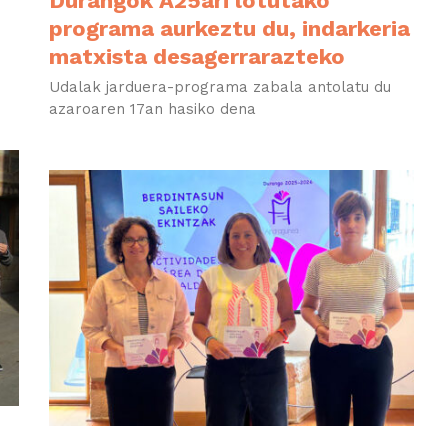
Durangok A25ari lotutako
programa aurkeztu du, indarkeria
matxista desagerrarazteko
Udalak jarduera-programa zabala antolatu du
azaroaren 17an hasiko dena