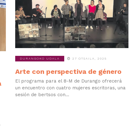
DURANGOKO UDALA
27 OTSAILA, 2025
Arte con perspectiva de género
El programa para el 8-M de Durango ofrecerá
a
un encuentro con cuatro mujeres escritoras, una
sesión de bertsos con...
.