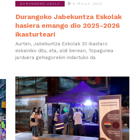
DURANGOKO UDALA
9 IRAILA, 2025
Durangoko Jabekuntza Eskolak
hasiera emango dio 2025-2026
ikasturteari
Aurten, Jabekuntza Eskolak 20 ikastaro
eskainiko ditu, eta, aldi berean, Topagunea
jarduera gehiagorekin indartuko da