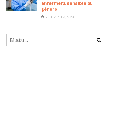
enfermera sensible al
género
29 UZTAILA, 2026