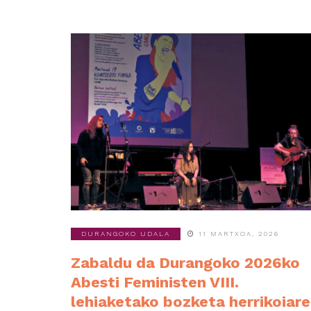
DURANGOKO UDALA
11 MARTXOA, 2026
Zabaldu da Durangoko 2026ko
Abesti Feministen VIII.
lehiaketako bozketa herrikoiar