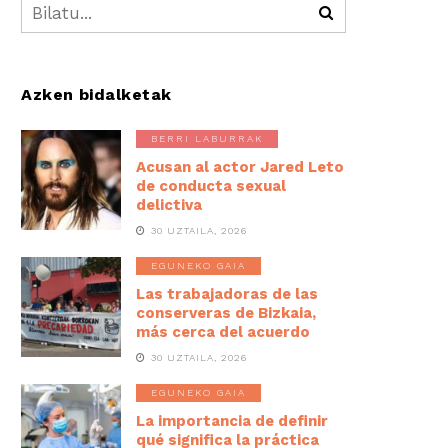
Azken bidalketak
BERRI LABURRAK
Acusan al actor Jared Leto
de conducta sexual
delictiva
30 UZTAILA, 2026
EGUNEKO GAIA
Las trabajadoras de las
conserveras de Bizkaia,
más cerca del acuerdo
30 UZTAILA, 2026
EGUNEKO GAIA
La importancia de definir
qué significa la práctica