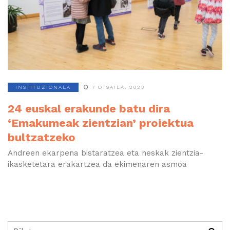
INSTITUZIONALA
7 OTSAILA, 2023
24 euskal erakunde batu dira
‘Emakumeak zientzian’ proiektua
bultzatzeko
Andreen ekarpena bistaratzea eta neskak zientzia-
ikasketetara erakartzea da ekimenaren asmoa