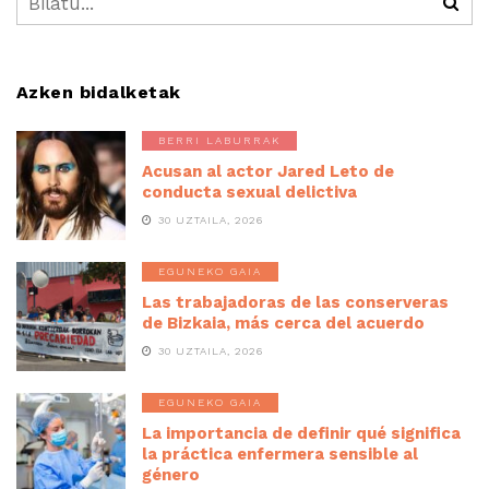
Azken bidalketak
BERRI LABURRAK
Acusan al actor Jared Leto de
conducta sexual delictiva
30 UZTAILA, 2026
EGUNEKO GAIA
Las trabajadoras de las conserveras
de Bizkaia, más cerca del acuerdo
30 UZTAILA, 2026
EGUNEKO GAIA
La importancia de definir qué significa
la práctica enfermera sensible al
género