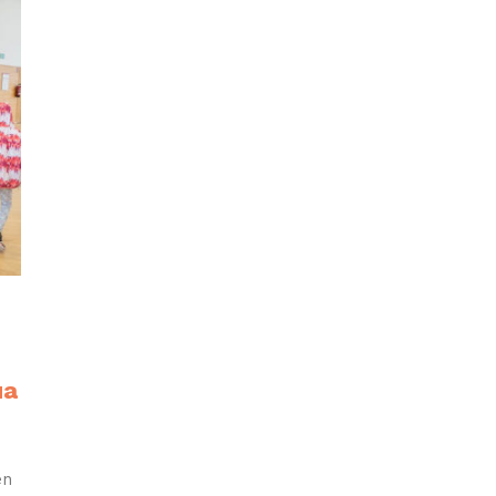
ua
en