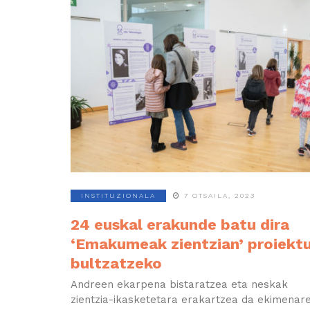
INSTITUZIONALA
7 OTSAILA, 2023
24 euskal erakunde batu dira
‘Emakumeak zientzian’ proiekt
bultzatzeko
Andreen ekarpena bistaratzea eta neskak
zientzia-ikasketetara erakartzea da ekimenar