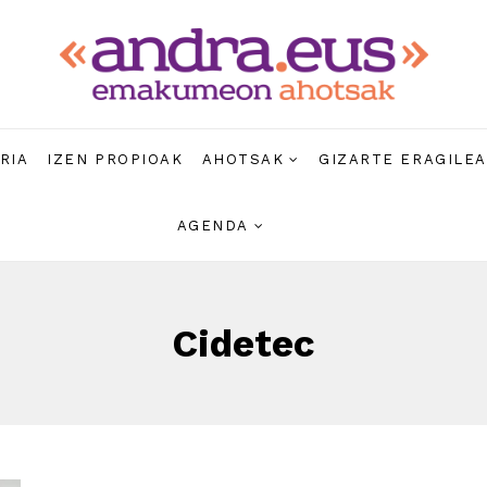
RIA
IZEN PROPIOAK
AHOTSAK
GIZARTE ERAGILE
AGENDA
Cidetec