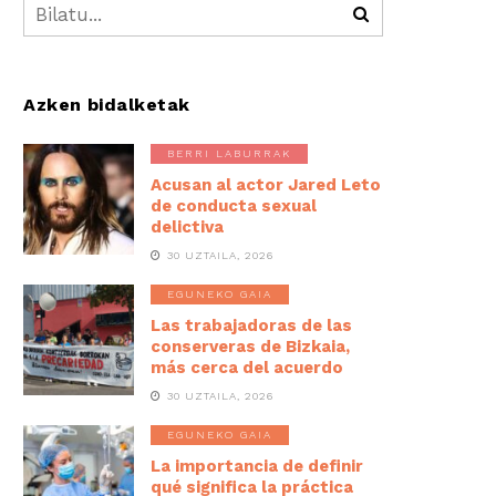
Azken bidalketak
BERRI LABURRAK
Acusan al actor Jared Leto
de conducta sexual
delictiva
30 UZTAILA, 2026
EGUNEKO GAIA
Las trabajadoras de las
conserveras de Bizkaia,
más cerca del acuerdo
30 UZTAILA, 2026
EGUNEKO GAIA
La importancia de definir
qué significa la práctica