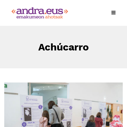
Achúcarro