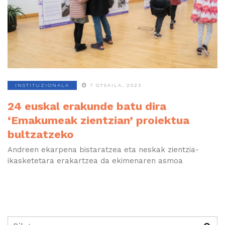
INSTITUZIONALA
7 OTSAILA, 2023
24 euskal erakunde batu dira
‘Emakumeak zientzian’ proiektua
bultzatzeko
Andreen ekarpena bistaratzea eta neskak zientzia-
ikasketetara erakartzea da ekimenaren asmoa