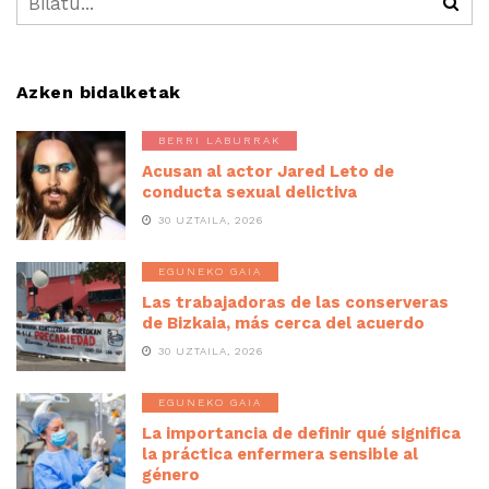
Azken bidalketak
BERRI LABURRAK
Acusan al actor Jared Leto de
conducta sexual delictiva
30 UZTAILA, 2026
EGUNEKO GAIA
Las trabajadoras de las conserveras
de Bizkaia, más cerca del acuerdo
30 UZTAILA, 2026
EGUNEKO GAIA
La importancia de definir qué significa
la práctica enfermera sensible al
género