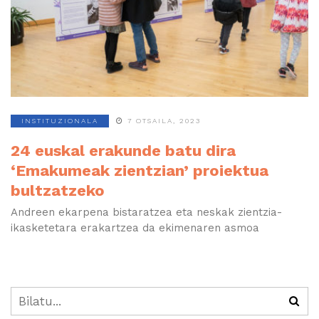
INSTITUZIONALA
7 OTSAILA, 2023
24 euskal erakunde batu dira
‘Emakumeak zientzian’ proiektua
bultzatzeko
Andreen ekarpena bistaratzea eta neskak zientzia-
ikasketetara erakartzea da ekimenaren asmoa