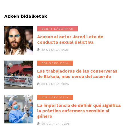
Azken bidalketak
BERRI LABURRAK
Acusan al actor Jared Leto de
conducta sexual delictiva
30 UZTAILA, 2026
EGUNEKO GAIA
Las trabajadoras de las conserveras
de Bizkaia, más cerca del acuerdo
30 UZTAILA, 2026
EGUNEKO GAIA
La importancia de definir qué significa
la práctica enfermera sensible al
género
29 UZTAILA, 2026