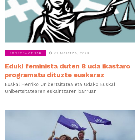
PROPOSAMENAK
31 MAIATZA, 2023
Eduki feminista duten 8 uda ikastaro
programatu dituzte euskaraz
Euskal Herriko Unibertsitatea eta Udako Euskal
Unibertsitatearen eskaintzaren barruan