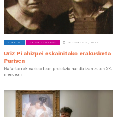
AGENDA
PROPOSAMENAK
28 MARTXOA, 2023
Uriz Pi ahizpei eskainitako erakusketa
Parisen
Nafartarrek nazioartean proiekzio handia izan zuten XX.
mendean