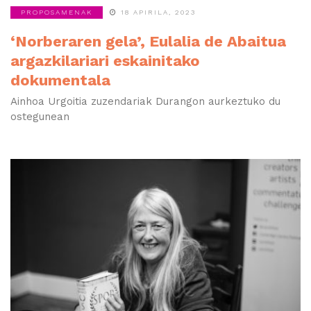
PROPOSAMENAK
18 APIRILA, 2023
‘Norberaren gela’, Eulalia de Abaitua
argazkilariari eskainitako
dokumentala
Ainhoa Urgoitia zuzendariak Durangon aurkeztuko du
ostegunean