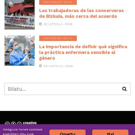
EGUNEKO GAIA
Las trabajadoras de las conserveras
de Bizkaia, más cerca del acuerdo
30 UZTAILA, 2026
EGUNEKO GAIA
La importancia de definir qué significa
la práctica enfermera sensible al
género
29 UZTAILA, 2026
Webgune honek cookieak
Nortzuk gara » Quiénes somos
Onartu
Itxi
erabiltzen ditu zure