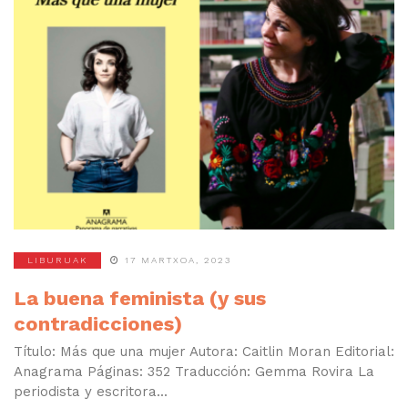
LIBURUAK
17 MARTXOA, 2023
La buena feminista (y sus
contradicciones)
Título: Más que una mujer Autora: Caitlin Moran Editorial:
Anagrama Páginas: 352 Traducción: Gemma Rovira La
periodista y escritora...