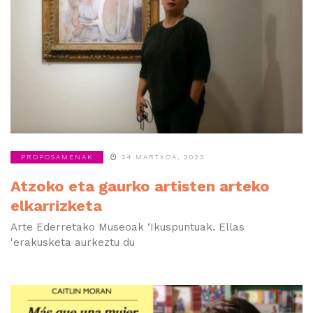
PROPOSAMENAK
24 MARTXOA, 2023
Atzoko eta gaurko artisten arteko
elkarrizketa
Arte Ederretako Museoak ‘Ikuspuntuak. Ellas
'erakusketa aurkeztu du