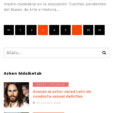
madre-ciudadana en la exposición 'Cuentas pendientes'
del Museo de Arte e Historia...
1
2
3
4
5
…
25
Azken bidalketak
BERRI LABURRAK
Acusan al actor Jared Leto de
conducta sexual delictiva
30 UZTAILA, 2026