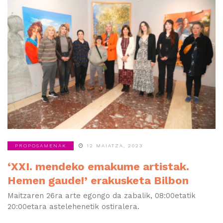
PROPOSAMENAK
12 MAIATZA, 2023
‘XXI. mendeko emakume artistak.
Hemen gaude!’ erakusketa Bilbon
Maitzaren 26ra arte egongo da zabalik, 08:00etatik
20:00etara astelehenetik ostiralera.