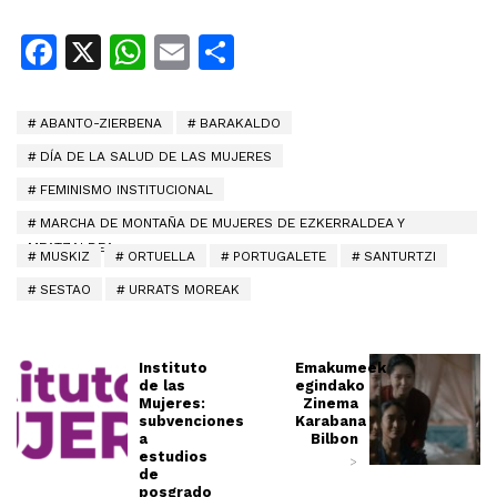
Facebook
X
WhatsApp
Email
Share
ABANTO-ZIERBENA
BARAKALDO
DÍA DE LA SALUD DE LAS MUJERES
FEMINISMO INSTITUCIONAL
MARCHA DE MONTAÑA DE MUJERES DE EZKERRALDEA Y
MEATZALDEA
MUSKIZ
ORTUELLA
PORTUGALETE
SANTURTZI
SESTAO
URRATS MOREAK
Instituto
Emakumeek
de las
egindako
Mujeres:
Zinema
subvenciones
Karabana
a
Bilbon
estudios
>
de
posgrado