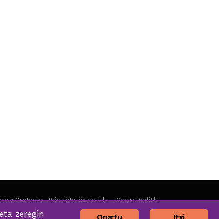
na » Contacto
Pribatutasun politika
Cookie politika
eta zeregin
Onartu
Itxi