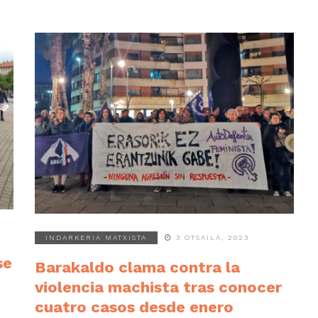
INDARKERIA MATXISTA
3 OTSAILA, 2023
se
Barakaldo clama contra la
violencia machista tras conocer
cuatro casos desde enero