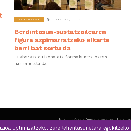
t
ELKARTEAK
7 EKAINA, 2022
Berdintasun-sustatzailearen
figura azpimarratzeko elkarte
berri bat sortu da
Eusbersus du izena eta formakuntza baten
harira eratu da
Nortzuk gara » Quiénes somos
Harrema
zioa optimizatzeko, zure lehentasunetara egokitzeko 