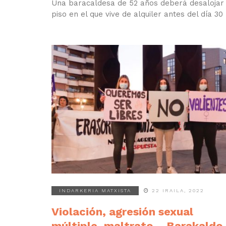
Una baracaldesa de 52 años deberá desalojar 
piso en el que vive de alquiler antes del día 30
INDARKERIA MATXISTA
22 IRAILA, 2022
Violación, agresión sexual
múltiple, maltrato… Barakaldo