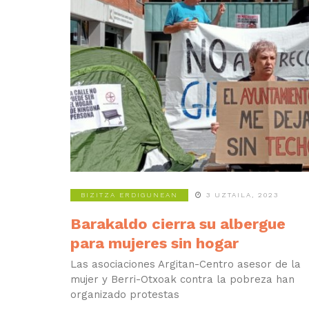
BIZITZA ERDIGUNEAN
3 UZTAILA, 2023
Barakaldo cierra su albergue
para mujeres sin hogar
Las asociaciones Argitan-Centro asesor de la
mujer y Berri-Otxoak contra la pobreza han
organizado protestas