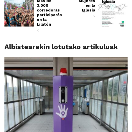
Más de
Mujeres
3.000
en la
corredoras
Iglesia
participarán
>
en la
Lilatón
<
Albistearekin lotutako artikuluak