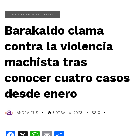
INDARKERIA MATXISTA
Barakaldo clama
contra la violencia
machista tras
conocer cuatro casos
desde enero
ANDRA.EUS
3 OTSAILA, 2023
0
Facebook
X
WhatsApp
Email
Share