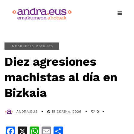
INDARKERIA MATXISTA
Diez agresiones
machistas al día en
Bizkaia
ANDRA.EUS
15 EKAINA, 2026
0
Facebook
X
WhatsApp
Email
Share