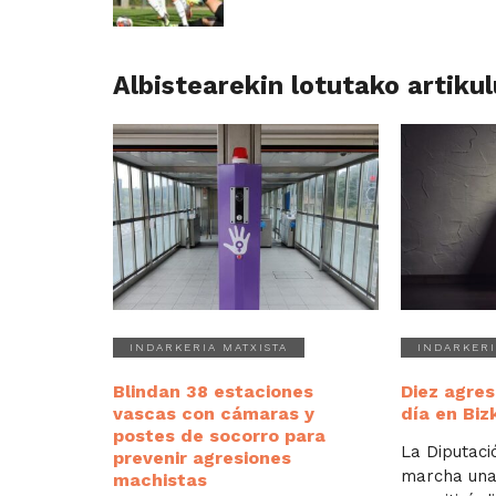
Albistearekin lotutako artiku
INDARKERIA MATXISTA
INDARKERI
Blindan 38 estaciones
Diez agres
vascas con cámaras y
día en Biz
postes de socorro para
La Diputaci
prevenir agresiones
marcha un
machistas