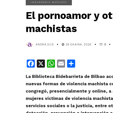
INDARKERIA MATXISTA
El pornoamor y ot
machistas
ANDRA.EUS
26 EKAINA, 2026
0
Facebook
X
WhatsApp
Email
Share
La Biblioteca Bidebarrieta de Bilbao aco
nuevas formas de violencia machista co
congregó, presencialmente y online, a
mujeres víctimas de violencia machista 
servicios sociales o la justicia, entre 
detección, prevención e intervención e