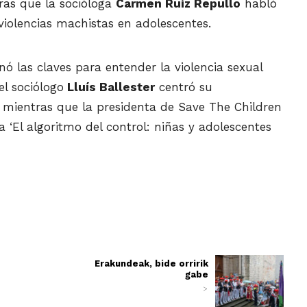
tras que la socióloga
Carmen Ruíz Repullo
habló
violencias machistas en adolescentes.
anó las claves para entender la violencia sexual
el sociólogo
Lluís Ballester
centró su
l, mientras que la presidenta de Save The Children
 ‘El algoritmo del control: niñas y adolescentes
Erakundeak, bide orririk
gabe
>