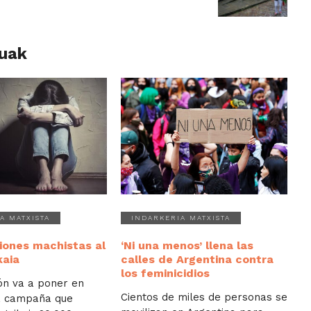
luak
A MATXISTA
INDARKERIA MATXISTA
iones machistas al
‘Ni una menos’ llena las
kaia
calles de Argentina contra
los feminicidios
ón va a poner en
Cientos de miles de personas se
a campaña que