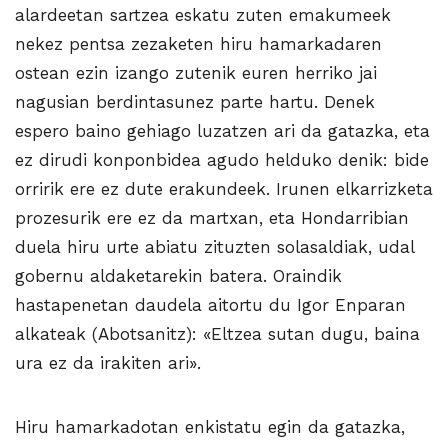
alardeetan sartzea eskatu zuten emakumeek
nekez pentsa zezaketen hiru hamarkadaren
ostean ezin izango zutenik euren herriko jai
nagusian berdintasunez parte hartu. Denek
espero baino gehiago luzatzen ari da gatazka, eta
ez dirudi konponbidea agudo helduko denik: bide
orririk ere ez dute erakundeek. Irunen elkarrizketa
prozesurik ere ez da martxan, eta Hondarribian
duela hiru urte abiatu zituzten solasaldiak, udal
gobernu aldaketarekin batera. Oraindik
hastapenetan daudela aitortu du Igor Enparan
alkateak (Abotsanitz): «Eltzea sutan dugu, baina
ura ez da irakiten ari».
Hiru hamarkadotan enkistatu egin da gatazka,