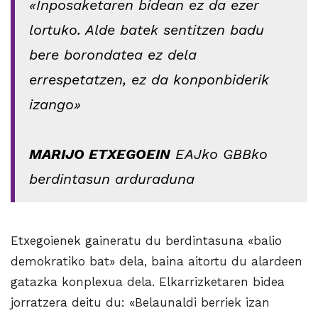
«Inposaketaren bidean ez da ezer
lortuko. Alde batek sentitzen badu
bere borondatea ez dela
errespetatzen, ez da konponbiderik
izango»
MARIJO ETXEGOEIN
EAJko GBBko
berdintasun arduraduna
Etxegoienek gaineratu du berdintasuna «balio
demokratiko bat» dela, baina aitortu du alardeen
gatazka konplexua dela. Elkarrizketaren bidea
jorratzera deitu du: «Belaunaldi berriek izan