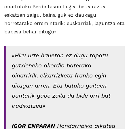
onartutako Berdintasun Legea betearaztea
eskatzen zaigu, baina guk ez daukagu
horretarako erremintarik: euskarriak, laguntza eta
babesa behar ditugu».
«Hiru urte hauetan ez dugu topatu
gutxieneko akordio baterako
oinarririk, elkarrizketa franko egin
ditugun arren. Eta batuko gaituen
punturik gabe zaila da bide orri bat
irudikatzea»
IGOR ENPARAN
Hondarribiko alkatea