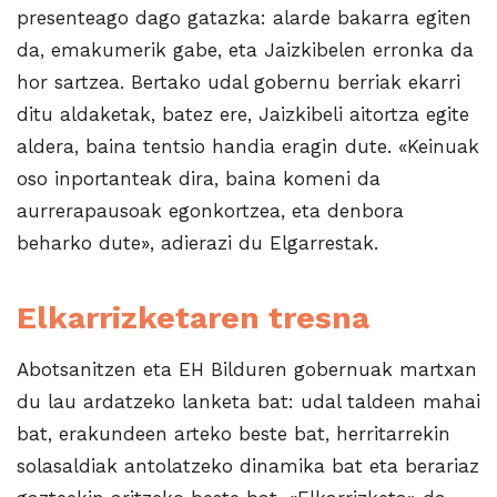
presenteago dago gatazka: alarde bakarra egiten
da, emakumerik gabe, eta Jaizkibelen erronka da
hor sartzea. Bertako udal gobernu berriak ekarri
ditu aldaketak, batez ere, Jaizkibeli aitortza egite
aldera, baina tentsio handia eragin dute. «Keinuak
oso inportanteak dira, baina komeni da
aurrerapausoak egonkortzea, eta denbora
beharko dute», adierazi du Elgarrestak.
Elkarrizketaren tresna
Abotsanitzen eta EH Bilduren gobernuak martxan
du lau ardatzeko lanketa bat: udal taldeen mahai
bat, erakundeen arteko beste bat, herritarrekin
solasaldiak antolatzeko dinamika bat eta berariaz