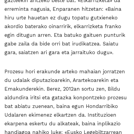
gazteekin aritzeko beste bat. «Elkarrizketa» da
erreminta nagusia, Enparanen hitzetan: «Baina
hiru urte hauetan ez dugu topatu gutxieneko
akordio baterako oinarririk, elkarrizketa franko
egin ditugun arren. Eta batuko gaituen punturik
gabe zaila da bide orri bat irudikatzea. Saiatu
gara, saiatzen ari gara eta jarraituko dugu».
Prozesu hori erakunde arteko mahaian jorratzen
du udalak diputazioarekin, Arartekoarekin eta
Emakunderekin. Berez, 2012an sortu zen, Bildu
aldundira iritsi eta gatazka konpontzeko prozesu
bat abiatu zuenean, baina egun Hondarribiko
Udalaren ekimenez elkartzen da. Instituzioen
ekarpena eskertu du alkateak, baina inplikazio
handiagoa nahiko luke: «Eusko Legebiltzarrean