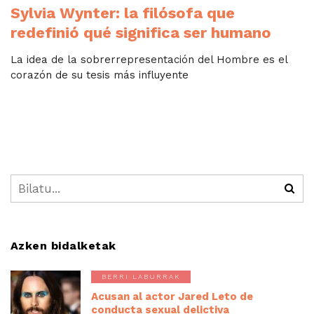
Sylvia Wynter: la filósofa que
redefinió qué significa ser humano
La idea de la sobrerrepresentación del Hombre es el
corazón de su tesis más influyente
Azken bidalketak
BERRI LABURRAK
Acusan al actor Jared Leto de
conducta sexual delictiva