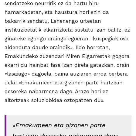
sendatzeko neurririk ez da hartu hiru
hamarkadetan, eta haustura hori ezin da
bakarrik sendatu. Lehenengo urteetan
instituzioetatik elkarrizketa sustatu izan balitz, ez
ginateke egongo oraingo egoeran. Ikuspegiak oso
aldenduta daude oraindik». Ildo horretan,
Emakundeko zuzendari Miren Elgarrestak gogora
ekarri du hainbat fase izan direla gatazkan, orain
«lasaiago» dagoela, baina auziaren erroa berbera
dela: «Emakumeen eta gizonen parte hartzean
desoreka nabarmena dago. Arazo hori ez
aitortzeak soluziobidea oztopatzen du».
«Emakumeen eta gizonen parte
hartzean desoreka nabarmena dago.