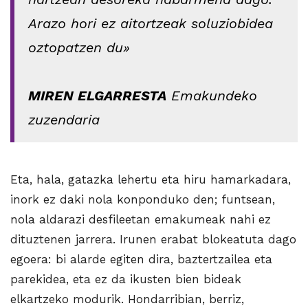
Arazo hori ez aitortzeak soluziobidea
oztopatzen du»
MIREN ELGARRESTA
Emakundeko
zuzendaria
Eta, hala, gatazka lehertu eta hiru hamarkadara,
inork ez daki nola konponduko den; funtsean,
nola aldarazi desfileetan emakumeak nahi ez
dituztenen jarrera. Irunen erabat blokeatuta dago
egoera: bi alarde egiten dira, baztertzailea eta
parekidea, eta ez da ikusten bien bideak
elkartzeko modurik. Hondarribian, berriz,