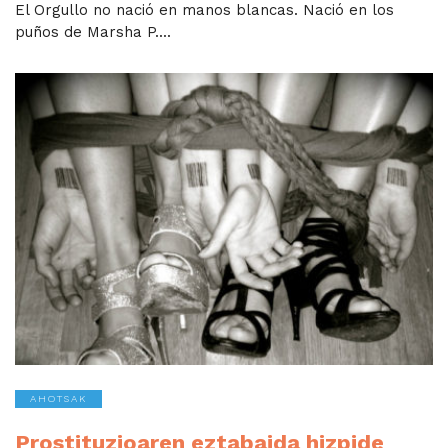
El Orgullo no nació en manos blancas. Nació en los
puños de Marsha P....
AHOTSAK
Prostituzioaren eztabaida hizpide