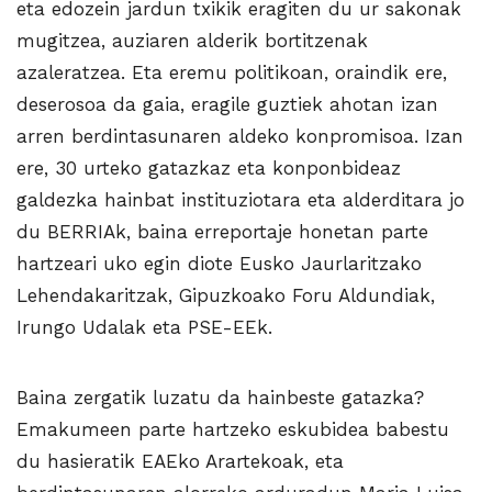
eta edozein jardun txikik eragiten du ur sakonak
mugitzea, auziaren alderik bortitzenak
azaleratzea. Eta eremu politikoan, oraindik ere,
deserosoa da gaia, eragile guztiek ahotan izan
arren berdintasunaren aldeko konpromisoa. Izan
ere, 30 urteko gatazkaz eta konponbideaz
galdezka hainbat instituziotara eta alderditara jo
du BERRIAk, baina erreportaje honetan parte
hartzeari uko egin diote Eusko Jaurlaritzako
Lehendakaritzak, Gipuzkoako Foru Aldundiak,
Irungo Udalak eta PSE-EEk.
Baina zergatik luzatu da hainbeste gatazka?
Emakumeen parte hartzeko eskubidea babestu
du hasieratik EAEko Arartekoak, eta