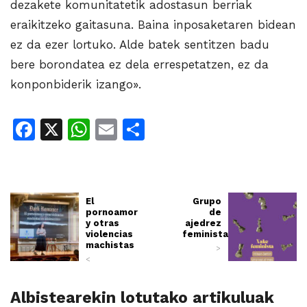
dezakete komunitatetik adostasun berriak
eraikitzeko gaitasuna. Baina inposaketaren bidean
ez da ezer lortuko. Alde batek sentitzen badu
bere borondatea ez dela errespetatzen, ez da
konponbiderik izango».
Facebook
X
WhatsApp
Email
Share
El
Grupo
pornoamor
de
y otras
ajedrez
violencias
feminista
machistas
>
<
Albistearekin lotutako artikuluak