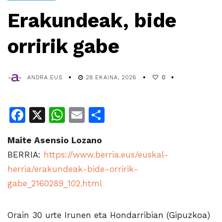
Erakundeak, bide
orririk gabe
ANDRA.EUS
28 EKAINA, 2026
0
Facebook
X
WhatsApp
Email
Share
Maite Asensio Lozano
BERRIA:
https://www.berria.eus/euskal-
herria/erakundeak-bide-orririk-
gabe_2160289_102.html
Orain 30 urte Irunen eta Hondarribian (Gipuzkoa)