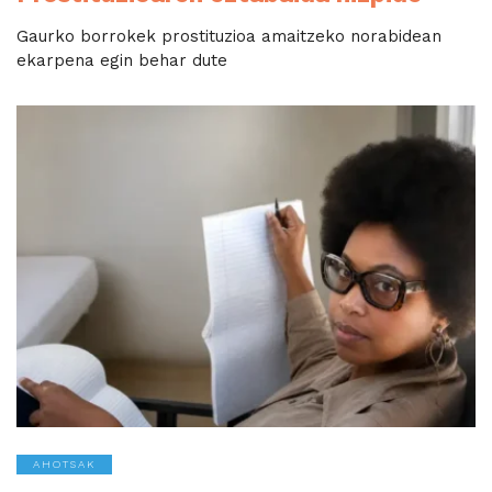
Gaurko borrokek prostituzioa amaitzeko norabidean
ekarpena egin behar dute
AHOTSAK