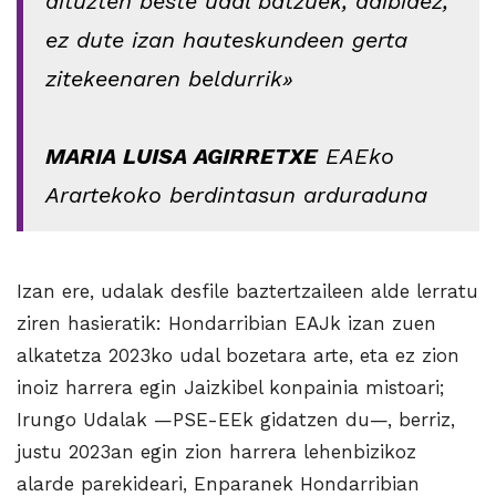
dituzten beste udal batzuek, adibidez,
ez dute izan hauteskundeen gerta
zitekeenaren beldurrik»
MARIA LUISA AGIRRETXE
EAEko
Arartekoko berdintasun arduraduna
Izan ere, udalak desfile baztertzaileen alde lerratu
ziren hasieratik: Hondarribian EAJk izan zuen
alkatetza 2023ko udal bozetara arte, eta ez zion
inoiz harrera egin Jaizkibel konpainia mistoari;
Irungo Udalak —PSE-EEk gidatzen du—, berriz,
justu 2023an egin zion harrera lehenbizikoz
alarde parekideari, Enparanek Hondarribian