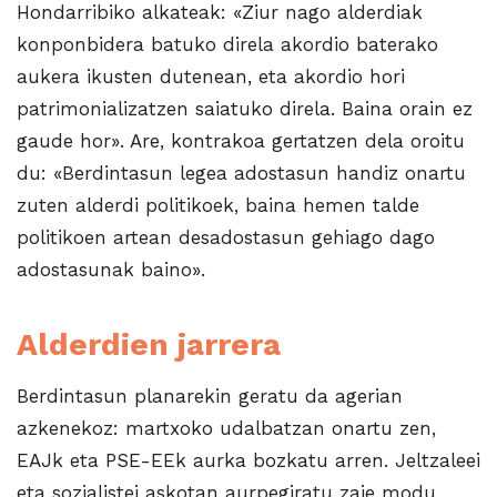
Hondarribiko alkateak: «Ziur nago alderdiak
konponbidera batuko direla akordio baterako
aukera ikusten dutenean, eta akordio hori
patrimonializatzen saiatuko direla. Baina orain ez
gaude hor». Are, kontrakoa gertatzen dela oroitu
du: «Berdintasun legea adostasun handiz onartu
zuten alderdi politikoek, baina hemen talde
politikoen artean desadostasun gehiago dago
adostasunak baino».
Alderdien jarrera
Berdintasun planarekin geratu da agerian
azkenekoz: martxoko udalbatzan onartu zen,
EAJk eta PSE-EEk aurka bozkatu arren. Jeltzaleei
eta sozialistei askotan aurpegiratu zaie modu