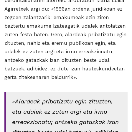
berdintasunaren alorreko arduradun Maria Luisa
Agirretxek argi du: «1996an ordena juridikoan ez
zegoen zalantzarik: emakumeak ezin ziren
baztertu emakume izateagatik udalek antolatzen
zuten festa baten. Gero, alardeak pribatizatu egin
zituzten, nahiz eta eremu publikoan egin, eta
udalek ez zuten argi eta irmo erreakzionatu;
antzeko gatazkak izan dituzten beste udal
batzuek, adibidez, ez dute izan hauteskundeetan
gerta zitekeenaren beldurrik».
«Alardeak pribatizatu egin zituzten,
eta udalek ez zuten argi eta irmo
erreakzionatu; antzeko gatazkak izan