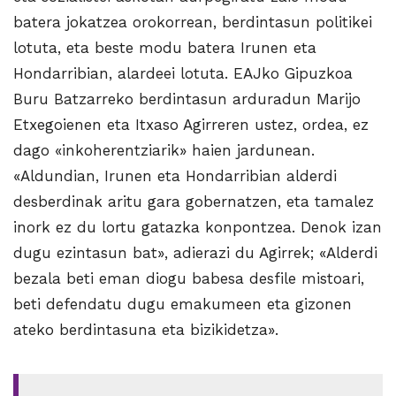
batera jokatzea orokorrean, berdintasun politikei
lotuta, eta beste modu batera Irunen eta
Hondarribian, alardeei lotuta. EAJko Gipuzkoa
Buru Batzarreko berdintasun arduradun Marijo
Etxegoienen eta Itxaso Agirreren ustez, ordea, ez
dago «inkoherentziarik» haien jardunean.
«Aldundian, Irunen eta Hondarribian alderdi
desberdinak aritu gara gobernatzen, eta tamalez
inork ez du lortu gatazka konpontzea. Denok izan
dugu ezintasun bat», adierazi du Agirrek; «Alderdi
bezala beti eman diogu babesa desfile mistoari,
beti defendatu dugu emakumeen eta gizonen
ateko berdintasuna eta bizikidetza».