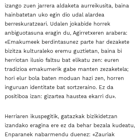
izango zuen jarrera aldaketa aurreikusita, baina
hainbatetan uko egin dio udal alardea
berreskuratzeari. Udalen jokabide horrek
anbiguotasuna eragin du, Agirretxeren arabera:
«Emakumeek berdintasunez parte har dezakete
bizitza kulturaleko eremu guztietan, baina bi
herriotan ilusio faltsu bat elikatu zen: euren
tradizioa emakumerik gabe manten zezaketela;
hori elur bola baten moduan hazi zen, horren
inguruan identitate bat sortzeraino. Ez da
positiboa izan: gizartea haustea ekarri du».
Herriaren ikuspegitik, gatazkak bizikidetzan
izandako eragina ere ez da behar bezala kudeatu,
Enparanek nabarmendu duenez: «Zauriak