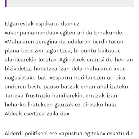
Elgarrestak esplikatu duenez,
«akonpainamendua» egiten ari da Emakunde:
«Mahaiaren zeregina da udalaren berdintasun
plana betetzen laguntzea, bi puntu baitaude
alardearekin lotuta». Agirretxek erantsi du herrian
bizikidetza hobetzea izan dela mahaiaren xede
nagusietako bat: «Esparru hori lantzen ari dira,
ondoren beste pauso batzuk eman ahal izateko.
Tarteka frustrazio handiarekin, errazak izan
beharko liratekeen gauzak ez direlako hala.
Aldeak esertzea zaila da».
Alderdi politikoei ere «apustua egiteko» eskatu die