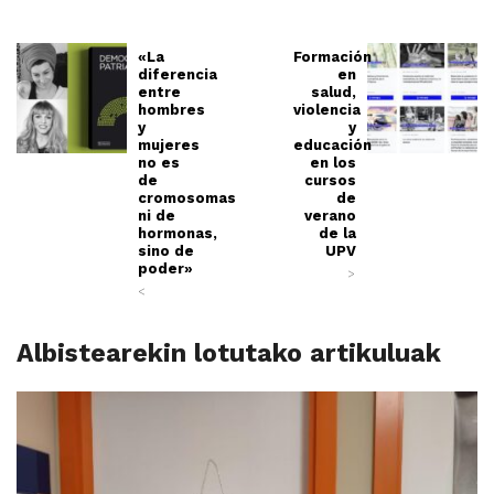
«La
Formación
diferencia
en
entre
salud,
hombres
violencia
y
y
mujeres
educación
no es
en los
de
cursos
cromosomas
de
ni de
verano
hormonas,
de la
sino de
UPV
poder»
>
<
Albistearekin lotutako artikuluak