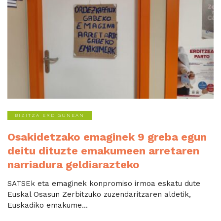
BIZITZA ERDIGUNEAN
Osakidetzako emaginek 9 greba egun
deitu dituzte emakumeen arretaren
narriadura geldiarazteko
SATSEk eta emaginek konpromiso irmoa eskatu dute
Euskal Osasun Zerbitzuko zuzendaritzaren aldetik,
Euskadiko emakume...