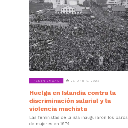
FEMINISMOAK
25 URRIA, 2023
Huelga en Islandia contra la
discriminación salarial y la
violencia machista
Las feministas de la isla inauguraron los paros
de mujeres en 1974