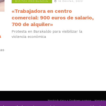
BIZITZA ERDIGUNEAN
16 EKAINA, 2022
«Trabajadora en centro
comercial: 900 euros de salario,
700 de alquiler»
Protesta en Barakaldo para visibilizar la
a
violencia económica
las
Nortzuk gara » Quiénes somos
Harrema