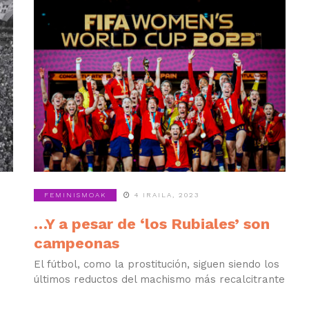
FEMINISMOAK
4 IRAILA, 2023
…Y a pesar de ‘los Rubiales’ son
campeonas
El fútbol, como la prostitución, siguen siendo los
últimos reductos del machismo más recalcitrante