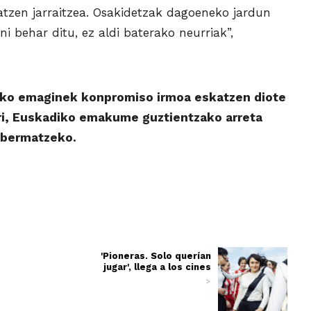
atzen jarraitzea. Osakidetzak dagoeneko jardun
i behar ditu, ez aldi baterako neurriak”,
ko emaginek konpromiso irmoa eskatzen diote
ri, Euskadiko emakume guztientzako arreta
a bermatzeko.
'Pioneras. Solo querían
jugar', llega a los cines
>