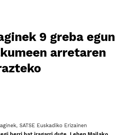
ginek 9 greba egun
akumeen arretaren
razteko
aginek, SATSE Euskadiko Erizainen
egi berri bat iragarri dute, Lehen Mailako