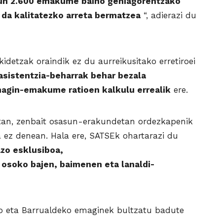
un 2.600 emakume baino gehiagorentzako
 da kalitatezko arreta bermatzea
“, adierazi du
idetzak oraindik ez du aurreikusitako erretiroei
asistentzia-beharrak behar bezala
agin-emakume ratioen kalkulu errealik
ere.
etan, zenbait osasun-erakundetan ordezkapenik
a ez denean. Hala ere, SATSEk ohartarazi du
azo esklusiboa,
te osoko bajen, baimenen eta lanaldi-
ko eta Barrualdeko emaginek bultzatu badute