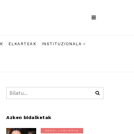
AK
ELKARTEAK
INSTITUZIONALA
Azken bidalketak
BERRI LABURRAK