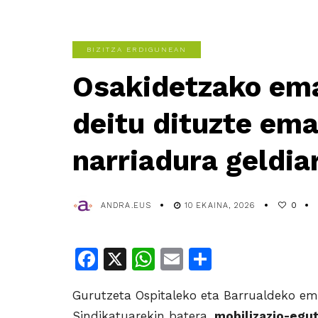
BIZITZA ERDIGUNEAN
Osakidetzako ema
deitu dituzte em
narriadura geldia
ANDRA.EUS
10 EKAINA, 2026
0
Facebook
X
WhatsApp
Email
Share
Gurutzeta Ospitaleko eta Barrualdeko em
Sindikatuarekin batera,
mobilizazio-egut