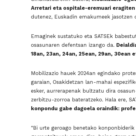
Arretari eta ospitale-eremuari eragiten
dutenez, Euskadin emakumeek jasotzen dut
Emaginek sustatuko eta SATSEk babestut
osasunaren defentsan izango da.
Deialdi
18an, 23an, 24an, 25ean, 29an, 30ean e
Mobilizazio hauek 2024an egindako proteste
garaian, Osakidetzan lan-mahai espezifiko
esker, aurrerapenak bultzatu dira osasu
zerbitzu-zorroa bateratzeko. Hala ere, 
konpondu gabe dagoela oraindik: profes
“Bi urte geroago benetako konponbiderik 