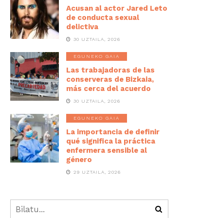
Acusan al actor Jared Leto
de conducta sexual
delictiva
30 UZTAILA, 2026
EGUNEKO GAIA
Las trabajadoras de las
conserveras de Bizkaia,
más cerca del acuerdo
30 UZTAILA, 2026
EGUNEKO GAIA
La importancia de definir
qué significa la práctica
enfermera sensible al
género
29 UZTAILA, 2026