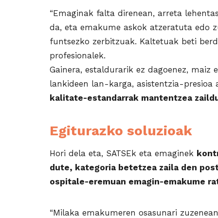
“Emaginak falta direnean, arreta lehenta
da, eta emakume askok atzeratuta edo z
funtsezko zerbitzuak. Kaltetuak beti ber
profesionalek.
Gainera, estaldurarik ez dagoenez, maiz
lankideen lan-karga, asistentzia-presioa
kalitate-estandarrak mantentzea zaildu
Egiturazko soluzioak
Hori dela eta, SATSEk eta emaginek
kont
dute, kategoria betetzea zaila den pos
ospitale-eremuan emagin-emakume rati
“Milaka emakumeren osasunari zuzenean 