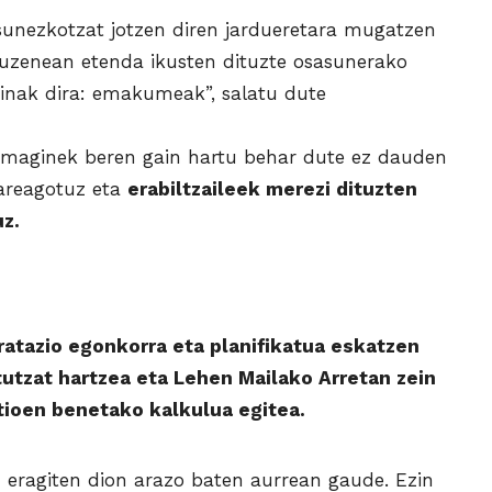
sunezkotzat jotzen diren jardueretara mugatzen
uzenean etenda ikusten dituzte osasunerako
dinak dira: emakumeak”, salatu dute
 emaginek beren gain hartu behar dute ez dauden
 areagotuz eta
erabiltzaileek merezi dituzten
z.
ratazio egonkorra eta planifikatua eskatzen
tutzat hartzea eta Lehen Mailako Arretan zein
oen benetako kalkulua egitea.
eragiten dion arazo baten aurrean gaude. Ezin