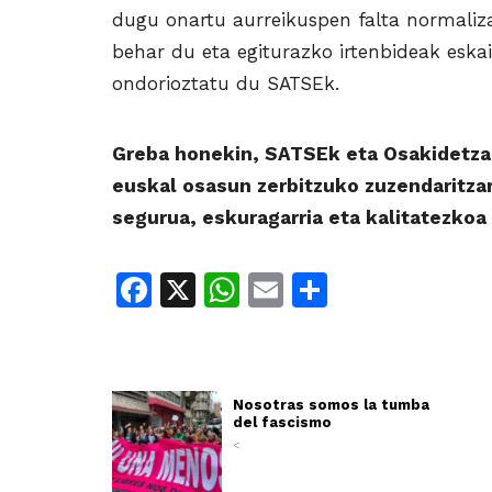
dugu onartu aurreikuspen falta normaliz
behar du eta egiturazko irtenbideak eskain
ondorioztatu du SATSEk.
Greba honekin, SATSEk eta Osakidetza
euskal osasun zerbitzuko zuzendaritza
segurua, eskuragarria eta kalitatezko
Facebook
X
WhatsApp
Email
Share
Nosotras somos la tumba
del fascismo
<