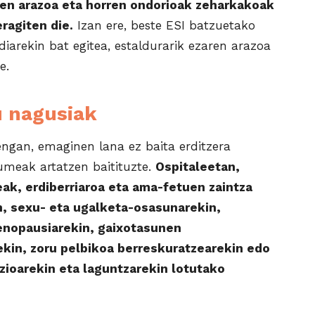
ren arazoa eta horren ondorioak zeharkakoak
eragiten die.
Izan ere, beste ESI batzuetako
iarekin bat egitea, estaldurarik ezaren arazoa
e.
 nagusiak
gan, emaginen lana ez baita erditzera
umeak artatzen baitituzte.
Ospitaleetan,
eak, erdiberriaroa eta ama-fetuen zaintza
n, sexu- eta ugalketa-osasunarekin,
enopausiarekin, gaixotasunen
ekin, zoru pelbikoa berreskuratzearekin edo
zioarekin eta laguntzarekin lotutako