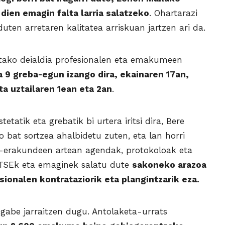
 dien emagin falta larria salatzeko
. Ohartarazi
en arretaren kalitatea arriskuan jartzen ari da.
ako deialdia profesionalen eta emakumeen
a 9 greba-egun izango dira, ekainaren 17an,
ta uztailaren 1ean eta 2an
.
tatik eta grebatik bi urtera iritsi dira, Bere
 bat sortzea ahalbidetu zuten, eta lan horri
n-erakundeen artean agendak, protokoloak eta
SATSEk eta emaginek salatu dute
sakoneko arazoa
ionalen kontrataziorik eta plangintzarik eza.
gabe jarraitzen dugu. Antolaketa-urrats