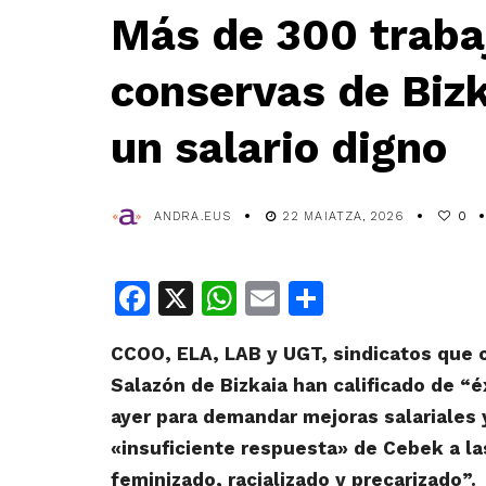
Más de 300 traba
conservas de Bizk
un salario digno
ANDRA.EUS
22 MAIATZA, 2026
0
Facebook
X
WhatsApp
Email
Share
CCOO, ELA, LAB y UGT, sindicatos que c
Salazón de Bizkaia han calificado de “
ayer para demandar mejoras salariales 
«insuficiente respuesta» de Cebek a la
feminizado, racializado y precarizado”.