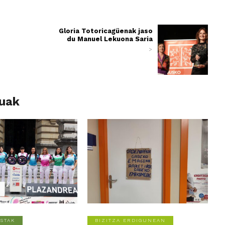
Gloria Totoricagüenak jaso
du Manuel Lekuona Saria
>
luak
STAK
BIZITZA ERDIGUNEAN