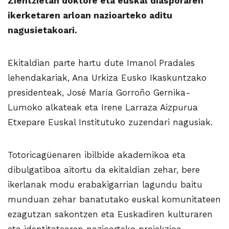
Zientzietan doktore eta euskal diasporaren
ikerketaren arloan nazioarteko aditu
nagusietakoari.
Ekitaldian parte hartu dute Imanol Pradales
lehendakariak, Ana Urkiza Eusko Ikaskuntzako
presidenteak, José María Gorroño Gernika-
Lumoko alkateak eta Irene Larraza Aizpurua
Etxepare Euskal Institutuko zuzendari nagusiak.
Totoricagüenaren ibilbide akademikoa eta
dibulgatiboa aitortu da ekitaldian zehar, bere
ikerlanak modu erabakigarrian lagundu baitu
munduan zehar banatutako euskal komunitateen
ezagutzan sakontzen eta Euskadiren kulturaren
eta identitatearen nazioarteko proiekzioa