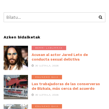
Azken bidalketak
BERRI LABURRAK
Acusan al actor Jared Leto de
conducta sexual delictiva
30 UZTAILA, 2026
EGUNEKO GAIA
Las trabajadoras de las conserveras
de Bizkaia, más cerca del acuerdo
30 UZTAILA, 2026
EGUNEKO GAIA