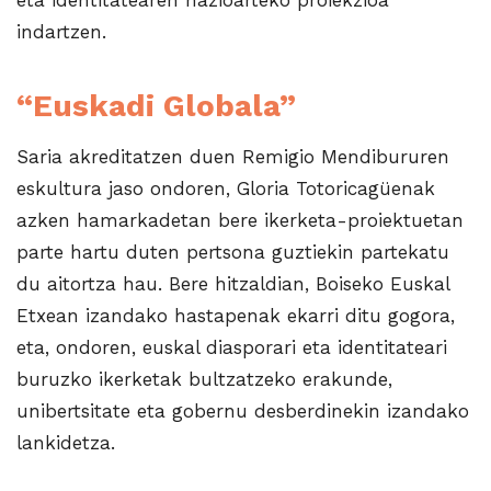
indartzen.
“Euskadi Globala”
Saria akreditatzen duen Remigio Mendibururen
eskultura jaso ondoren, Gloria Totoricagüenak
azken hamarkadetan bere ikerketa-proiektuetan
parte hartu duten pertsona guztiekin partekatu
du aitortza hau. Bere hitzaldian, Boiseko Euskal
Etxean izandako hastapenak ekarri ditu gogora,
eta, ondoren, euskal diasporari eta identitateari
buruzko ikerketak bultzatzeko erakunde,
unibertsitate eta gobernu desberdinekin izandako
lankidetza.