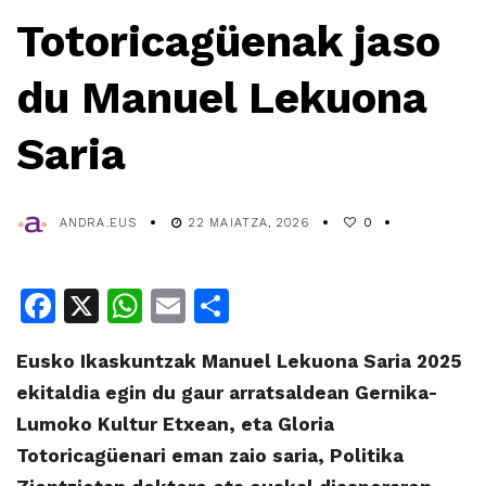
Totoricagüenak jaso
du Manuel Lekuona
Saria
ANDRA.EUS
22 MAIATZA, 2026
0
Facebook
X
WhatsApp
Email
Share
Eusko Ikaskuntzak Manuel Lekuona Saria 2025
ekitaldia egin du gaur arratsaldean Gernika-
Lumoko Kultur Etxean, eta Gloria
Totoricagüenari eman zaio saria, Politika