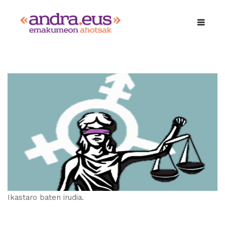
Ikastaro baten irudia.