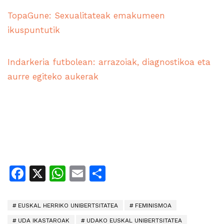
TopaGune: Sexualitateak emakumeen
ikuspuntutik
Indarkeria futbolean: arrazoiak, diagnostikoa eta
aurre egiteko aukerak
Facebook
X
WhatsApp
Email
Share
EUSKAL HERRIKO UNIBERTSITATEA
FEMINISMOA
UDA IKASTAROAK
UDAKO EUSKAL UNIBERTSITATEA