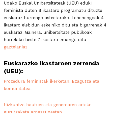
Udako Euskal Unibertsitateak (UEU) eduki
feminista duten 8 ikastaro programatu dituzte
euskaraz hurrengo asteetarako. Lehenengoak 4
ikastaro elebidun eskeiniko ditu eta bigarrenak 4
euskaraz. Gainera, unibertsitate publikoak
horrelako beste 7 ikastaro emango ditu
gaztelaniaz.
Euskarazko ikastaroen zerrenda
(UEU):
Prozedura feministak ikerketan. Ezagutza eta
komunitatea.
Hizkuntza hautuen eta generoaren arteko
gurutzaketa arnasguneetan