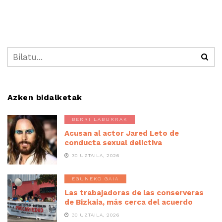
Azken bidalketak
BERRI LABURRAK
Acusan al actor Jared Leto de
conducta sexual delictiva
30 UZTAILA, 2026
EGUNEKO GAIA
Las trabajadoras de las conserveras
de Bizkaia, más cerca del acuerdo
30 UZTAILA, 2026