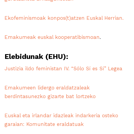
Ekofeminismoak konpos(t)atzen Euskal Herrian.
Emakumeak euskal kooperatibismoan
.
Elebidunak (EHU):
Justizia ildo feministan IV. “Sólo Sí es Sí” Legea
Emakumeen lidergo eraldatzaleak
berdintasunezko gizarte bat lortzeko
Euskal eta irlandar idazleak indarkeria osteko
garaian: Komunitate eraldatuak