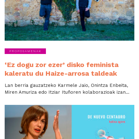
PROPOSAMENAK
‘Ez dogu zor ezer’ disko feminista
kaleratu du Haize-arrosa taldeak
Lan berria gauzatzeko Karmele Jaio, Onintza Enbeita,
Miren Amuriza edo Itziar Ituñoren kolaborazioak izan...