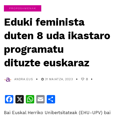
PROPOSAMENAK
Eduki feminista
duten 8 uda ikastaro
programatu
dituzte euskaraz
ANDRA.EUS
31 MAIATZA, 2023
0
Facebook
X
WhatsApp
Email
Share
Bai Euskal Herriko Unibertsitateak (EHU-UPV) bai