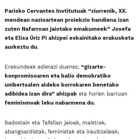
Parisko Cervantes Institutuak “ziurrenik, XX.
mendean nazioartean proiekzio handiena izan
zuten Nafarroan jaiotako emakumeek” Josefa
eta Elisa Úriz Pi ahizpei eskainitako erakusketa
aurkeztu du
.
Erakundeak adierazi duenez,
“gizarte-
konpromisoaren eta balio demokratiko
unibertsalen aldeko borrokaren benetako
adibidea izan dira” ahizpak
eta horien barruan
feminismoak leku nabarmena du.
Badostain eta Tafallan jaioak, maistrak,
abangoardistak, feministak eta iraultzaileak,