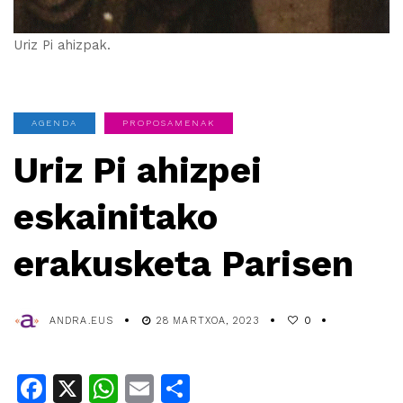
Uriz Pi ahizpak.
AGENDA
PROPOSAMENAK
Uriz Pi ahizpei
eskainitako
erakusketa Parisen
ANDRA.EUS
28 MARTXOA, 2023
0
Facebook
X
WhatsApp
Email
Share