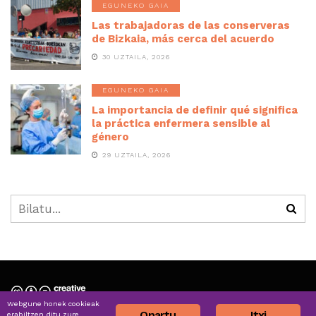
EGUNEKO GAIA
Las trabajadoras de las conserveras
de Bizkaia, más cerca del acuerdo
30 UZTAILA, 2026
EGUNEKO GAIA
La importancia de definir qué significa
la práctica enfermera sensible al
género
29 UZTAILA, 2026
Webgune honek cookieak
Nortzuk gara » Quiénes somos
Onartu
Itxi
erabiltzen ditu zure