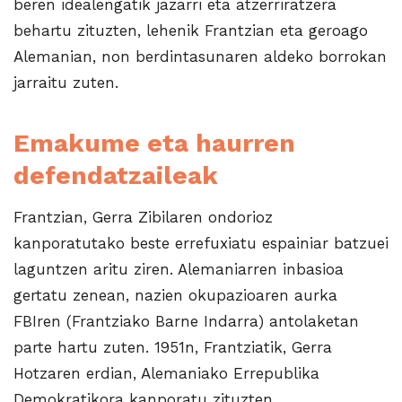
beren idealengatik jazarri eta atzerriratzera
behartu zituzten, lehenik Frantzian eta geroago
Alemanian, non berdintasunaren aldeko borrokan
jarraitu zuten.
Emakume eta haurren
defendatzaileak
Frantzian, Gerra Zibilaren ondorioz
kanporatutako beste errefuxiatu espainiar batzuei
laguntzen aritu ziren. Alemaniarren inbasioa
gertatu zenean, nazien okupazioaren aurka
FBIren (Frantziako Barne Indarra) antolaketan
parte hartu zuten. 1951n, Frantziatik, Gerra
Hotzaren erdian, Alemaniako Errepublika
Demokratikora kanporatu zituzten.