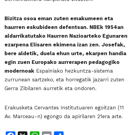
Bizitza osoa eman zuten emakumeen eta
haurren eskubideen defentsan. NBEk 1954an
aldarrikatutako Haurren Nazioarteko Egunaren
ezarpena Elisaren ekimena izan zen. Josefak,
bere aldetik, duela ehun urte, ekarpen handia
egin zuen Europako aurrerapen pedagogiko
modernoak
Espainiako hezkuntza-sistema
zurrunean sartzeko, eta horregatik jazarri zuten
Gerra Zibilaren aurretik eta ondoren.
Erakusketa Cervantes Institutuaren egoitzan (11
Av. Marceau-n) egongo da apirilaren 21era arte.