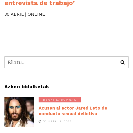
entrevista de trabajo’
30 ABRIL | ONLINE
Azken bidalketak
BERRI LABURRAK
Acusan al actor Jared Leto de
conducta sexual delictiva
30 UZTAILA, 2026