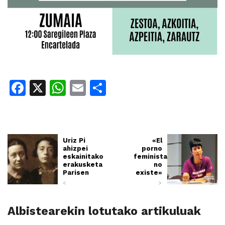
Facebook
X
WhatsApp
Email
Share
Uriz Pi
«El
ahizpei
porno
eskainitako
feminista
erakusketa
no
Parisen
existe»
<
>
Albistearekin lotutako artikuluak