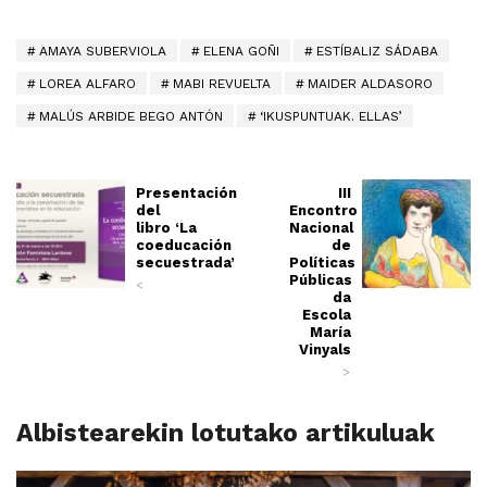
AMAYA SUBERVIOLA
ELENA GOÑI
ESTÍBALIZ SÁDABA
LOREA ALFARO
MABI REVUELTA
MAIDER ALDASORO
MALÚS ARBIDE BEGO ANTÓN
‘IKUSPUNTUAK. ELLAS’
Presentación
III
del
Encontro
libro ‘La
Nacional
coeducación
de
secuestrada’
Políticas
Públicas
<
da
Escola
María
Vinyals
>
Albistearekin lotutako artikuluak