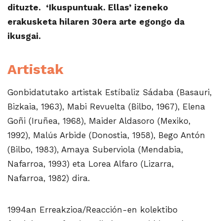
dituzte. ‘Ikuspuntuak. Ellas’ izeneko
erakusketa hilaren 30era arte egongo da
ikusgai.
Artistak
Gonbidatutako artistak Estíbaliz Sádaba (Basauri,
Bizkaia, 1963), Mabi Revuelta (Bilbo, 1967), Elena
Goñi (Iruñea, 1968), Maider Aldasoro (Mexiko,
1992), Malús Arbide (Donostia, 1958), Bego Antón
(Bilbo, 1983), Amaya Suberviola (Mendabia,
Nafarroa, 1993) eta Lorea Alfaro (Lizarra,
Nafarroa, 1982) dira.
1994an Erreakzioa/Reacción-en kolektibo