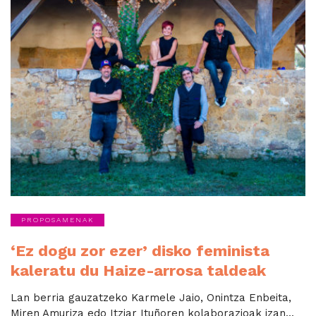
PROPOSAMENAK
‘Ez dogu zor ezer’ disko feminista
kaleratu du Haize-arrosa taldeak
Lan berria gauzatzeko Karmele Jaio, Onintza Enbeita,
Miren Amuriza edo Itziar Ituñoren kolaborazioak izan...