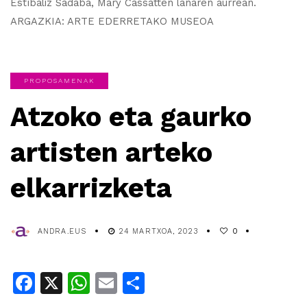
Estíbaliz Sadaba, Mary Cassatten lanaren aurrean.
ARGAZKIA: ARTE EDERRETAKO MUSEOA
PROPOSAMENAK
Atzoko eta gaurko
artisten arteko
elkarrizketa
ANDRA.EUS
24 MARTXOA, 2023
0
Facebook
X
WhatsApp
Email
Share