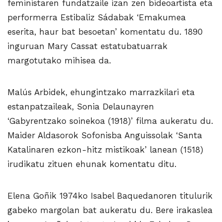
feministaren fundatzaile izan zen bideoartista eta
performerra Estibaliz Sádabak ‘Emakumea
eserita, haur bat besoetan’ komentatu du. 1890
inguruan Mary Cassat estatubatuarrak
margotutako mihisea da.
Malús Arbidek, ehungintzako marrazkilari eta
estanpatzaileak, Sonia Delaunayren
‘Gabyrentzako soinekoa (1918)’ filma aukeratu du.
Maider Aldasorok Sofonisba Anguissolak ‘Santa
Katalinaren ezkon-hitz mistikoak’ lanean (1518)
irudikatu zituen ehunak komentatu ditu.
Elena Goñik 1974ko Isabel Baquedanoren titulurik
gabeko margolan bat aukeratu du. Bere irakaslea