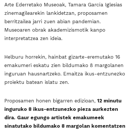
Arte Ederretako Museoak, Tamara García Iglesias
zinemagilearekin lankidetzan, proposamen
berritzailea jarri zuen abian pandemian.
Museoaren obrak akademizismotik kanpo
interpretatzea zen ideia.
Helburu horrekin, hainbat gizarte-eremutako 16
emakumeri eskatu zien bildumako 8 margolanen
inguruan hausnartzeko. Emaitza ikus-entzunezko
proiektu batean islatu zen.
Proposamen honen bigarren edizioan,
12 minutu
inguruko 8 ikus-entzunezko pieza aurkezten
dira.
Gaur egungo artistek emakumeek
sinatutako bildumako 8 margolan komentatzen