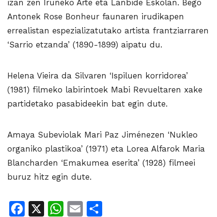
izan zen Iruñeko Arte eta Lanbide Eskolan. Bego
Antonek Rose Bonheur faunaren irudikapen
errealistan espezializatutako artista frantziarraren
‘Sarrio etzanda’ (1890-1899) aipatu du.
Helena Vieira da Silvaren ‘Ispiluen korridorea’
(1981) filmeko labirintoek Mabi Revueltaren xake
partidetako pasabideekin bat egin dute.
Amaya Subeviolak Mari Paz Jiménezen ‘Nukleo
organiko plastikoa’ (1971) eta Lorea Alfarok Maria
Blancharden ‘Emakumea eserita’ (1928) filmeei
buruz hitz egin dute.
Facebook
X
WhatsApp
Email
Share