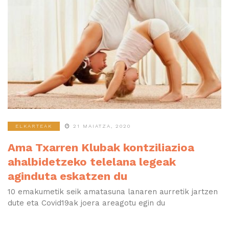
ELKARTEAK
21 MAIATZA, 2020
Ama Txarren Klubak kontziliazioa
ahalbidetzeko telelana legeak
aginduta eskatzen du
10 emakumetik seik amatasuna lanaren aurretik jartzen
dute eta Covid19ak joera areagotu egin du