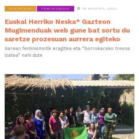
ELKARTEAK
FEMINISMOAK
19 MAIATZA, 2020
Euskal Herriko Neska* Gazteon
Mugimenduak web gune bat sortu du
saretze prozesuan aurrera egiteko
Sarean feminismotik eragitea eta “borrokarako tresna
izatea” nahi dute