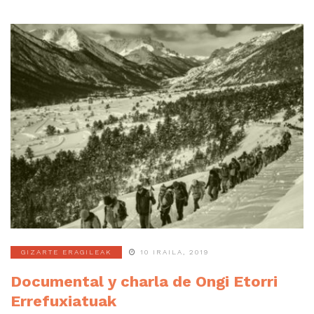
GIZARTE ERAGILEAK
10 IRAILA, 2019
Documental y charla de Ongi Etorri
Errefuxiatuak