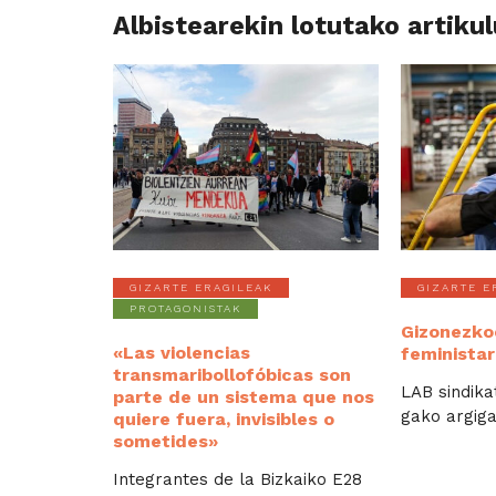
Albistearekin lotutako artiku
GIZARTE ERAGILEAK
GIZARTE E
PROTAGONISTAK
Gizonezko
«Las violencias
feministar
transmaribollofóbicas son
LAB sindika
parte de un sistema que nos
gako argiga
quiere fuera, invisibles o
sometides»
Integrantes de la Bizkaiko E28