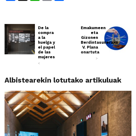
De la
Emakumeen
compra
eta
a la
Gizonen
huelga y
Berdintasunerako
el papel
V. Plana
de las
onartuta
mujeres
>
<
Albistearekin lotutako artikuluak