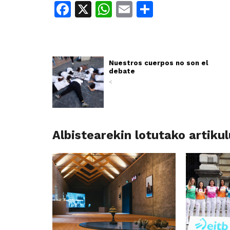
Facebook
X
WhatsApp
Email
Share
Nuestros cuerpos no son el
debate
<
Albistearekin lotutako artiku