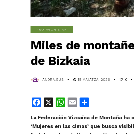
PROTAGONISTAK
Miles de montañe
de Bizkaia
ANDRA.EUS
15 MAIATZA, 2026
0
Facebook
X
WhatsApp
Email
Share
La Federación Vizcaína de Montaña ha o
‘Mujeres en las cimas’ que busca visibi