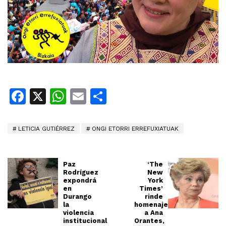
Facebook
X
WhatsApp
Email
Share
LETICIA GUTIÉRREZ
ONGI ETORRI ERREFUXIATUAK
Paz
‘The
Rodríguez
New
expondrá
York
en
Times’
Durango
rinde
la
homenaje
violencia
a Ana
institucional
Orantes,