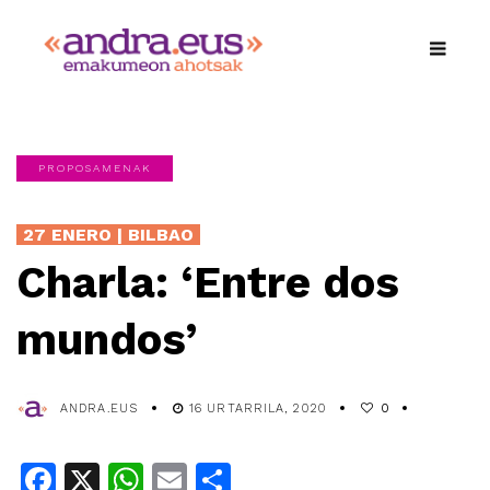
PROPOSAMENAK
27 ENERO | BILBAO
Charla: ‘Entre dos
mundos’
ANDRA.EUS
16 URTARRILA, 2020
0
Facebook
X
WhatsApp
Email
Share