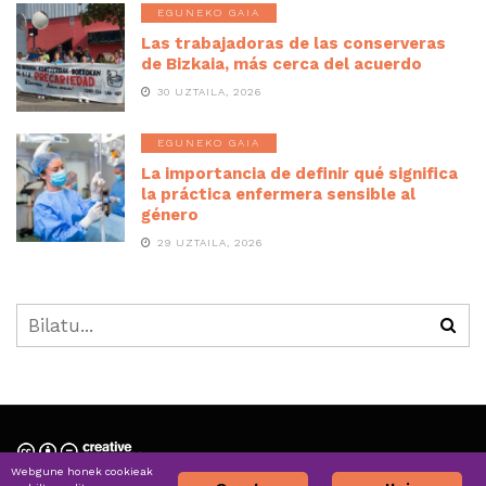
EGUNEKO GAIA
Las trabajadoras de las conserveras
de Bizkaia, más cerca del acuerdo
30 UZTAILA, 2026
EGUNEKO GAIA
La importancia de definir qué significa
la práctica enfermera sensible al
género
29 UZTAILA, 2026
Webgune honek cookieak
Nortzuk gara » Quiénes somos