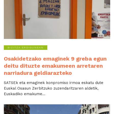
BIZITZA ERDIGUNEAN
Osakidetzako emaginek 9 greba egun
deitu dituzte emakumeen arretaren
narriadura geldiarazteko
SATSEk eta emaginek konpromiso irmoa eskatu dute
Euskal Osasun Zerbitzuko zuzendaritzaren aldetik,
Euskadiko emakume...