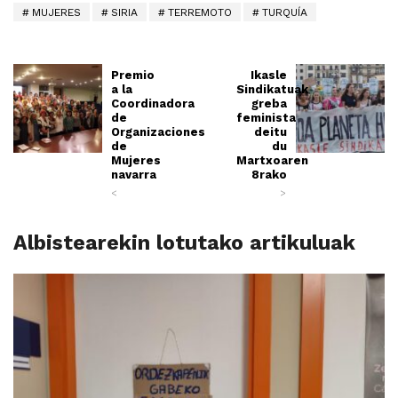
MUJERES
SIRIA
TERREMOTO
TURQUÍA
Premio
Ikasle
a la
Sindikatuak
Coordinadora
greba
de
feminista
Organizaciones
deitu
de
du
Mujeres
Martxoaren
navarra
8rako
<
>
Albistearekin lotutako artikuluak