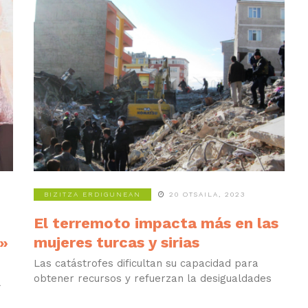
BIZITZA ERDIGUNEAN
20 OTSAILA, 2023
El terremoto impacta más en las
a»
mujeres turcas y sirias
Las catástrofes dificultan su capacidad para
obtener recursos y refuerzan la desigualdades