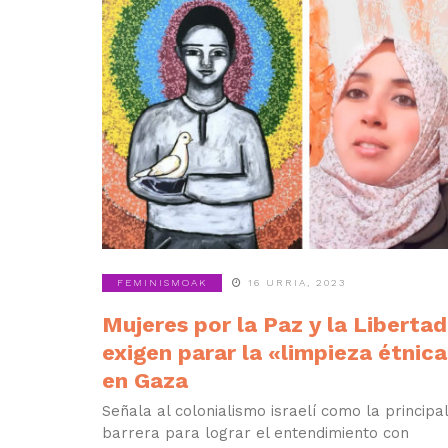
FEMINISMOAK
16 URRIA, 2023
Mujeres por la Paz y la Libertad
exigen parar la «limpieza étnic
en Gaza
Señala al colonialismo israelí como la principal
barrera para lograr el entendimiento con