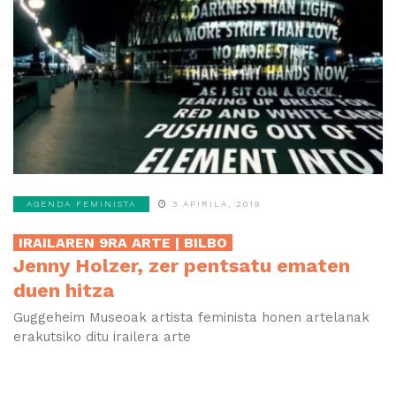
AGENDA FEMINISTA
3 APIRILA, 2019
IRAILAREN 9RA ARTE | BILBO
Jenny Holzer, zer pentsatu ematen
duen hitza
Guggeheim Museoak artista feminista honen artelanak
erakutsiko ditu irailera arte