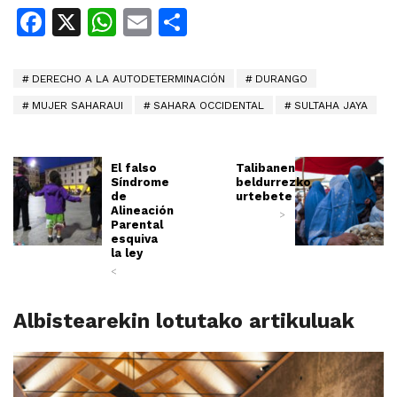
Facebook
X
WhatsApp
Email
Share
DERECHO A LA AUTODETERMINACIÓN
DURANGO
MUJER SAHARAUI
SAHARA OCCIDENTAL
SULTAHA JAYA
El falso
Talibanen
Síndrome
beldurrezko
de
urtebete
Alineación
>
Parental
esquiva
la ley
<
Albistearekin lotutako artikuluak