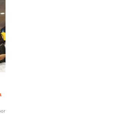
a
por