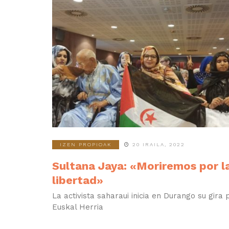
IZEN PROPIOAK
20 IRAILA, 2022
Sultana Jaya: «Moriremos por l
libertad»
La activista saharaui inicia en Durango su gira 
Euskal Herria