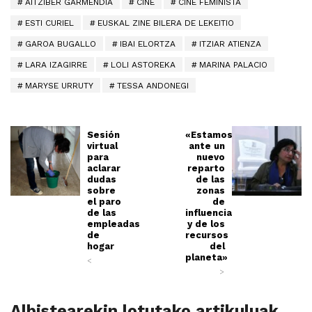
AITZIBER GARMENDIA
CINE
CINE FEMINISTA
ESTI CURIEL
EUSKAL ZINE BILERA DE LEKEITIO
GAROA BUGALLO
IBAI ELORTZA
ITZIAR ATIENZA
LARA IZAGIRRE
LOLI ASTOREKA
MARINA PALACIO
MARYSE URRUTY
TESSA ANDONEGI
Sesión
«Estamos
virtual
ante un
para
nuevo
aclarar
reparto
dudas
de las
sobre
zonas
el paro
de
de las
influencia
empleadas
y de los
de
recursos
hogar
del
planeta»
<
>
Albistearekin lotutako artikuluak