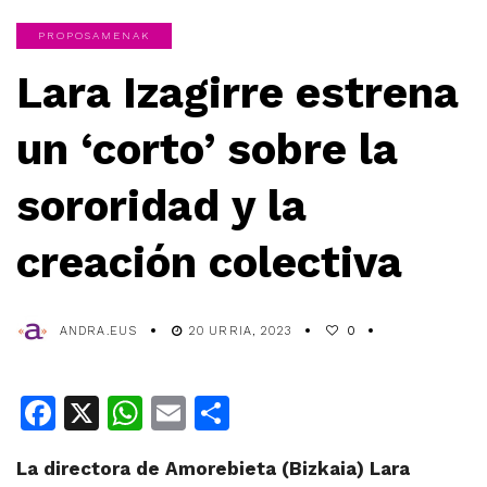
PROPOSAMENAK
Lara Izagirre estrena
un ‘corto’ sobre la
sororidad y la
creación colectiva
ANDRA.EUS
20 URRIA, 2023
0
Facebook
X
WhatsApp
Email
Share
La directora de Amorebieta (Bizkaia) Lara