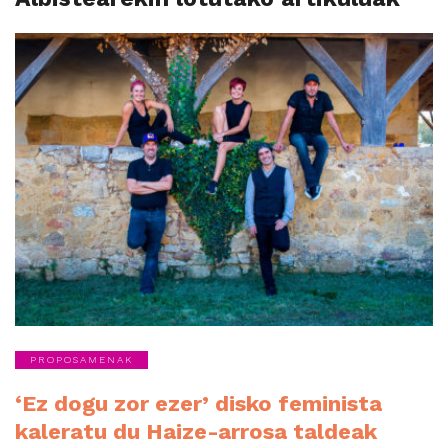
PROPOSAMENAK
‘Ez dogu zor ezer’ disko feminista
kaleratu du Haize-arrosa taldeak