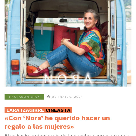
PROTAGONISTAK
29 IRAILA, 2021
LARA IZAGIRRE
CINEASTA
«Con ‘Nora’ he querido hacer un
regalo a las mujeres»
El segundo largometraje de la directora zornotzarra es