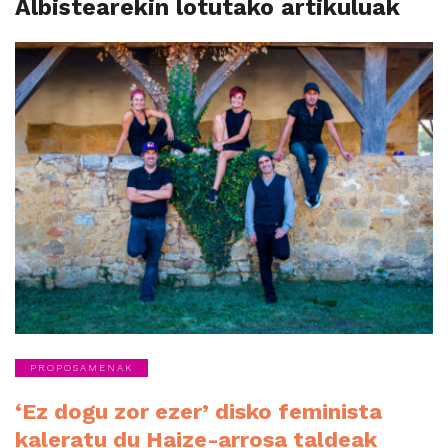
Albistearekin lotutako artikuluak
PROPOSAMENAK
‘Ez dogu zor ezer’ disko feminista
kaleratu du Haize-arrosa taldeak