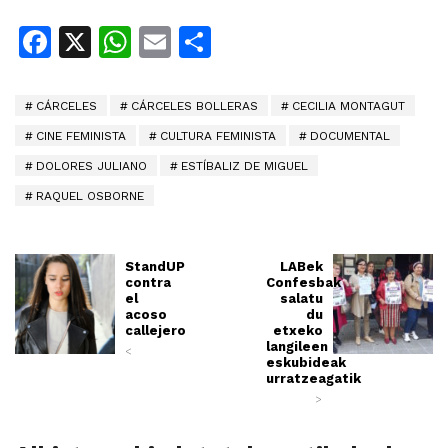
Facebook
X
WhatsApp
Email
Share
CÁRCELES
CÁRCELES BOLLERAS
CECILIA MONTAGUT
CINE FEMINISTA
CULTURA FEMINISTA
DOCUMENTAL
DOLORES JULIANO
ESTÍBALIZ DE MIGUEL
RAQUEL OSBORNE
StandUP
LABek
contra
Confesbak
el
salatu
acoso
du
callejero
etxeko
langileen
<
eskubideak
urratzeagatik
>