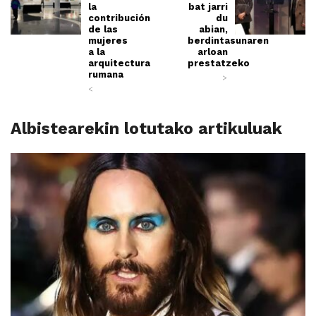
la
bat jarri
contribución
du
de las
abian,
mujeres
berdintasunaren
a la
arloan
arquitectura
prestatzeko
rumana
>
<
Albistearekin lotutako artikuluak