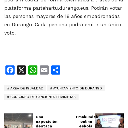
plataforma partehartu.durango.eus. Podrán votar
las personas mayores de 16 años empadronadas
en Durango. Cada persona podrá emitir un único
voto.
Facebook
X
WhatsApp
Email
Share
AREA DE IGUALDAD
AYUNTAMIENTO DE DURANGO
CONCURSO DE CANCIONES FEMINISTAS
Una
Emakundek
exposición
online
destaca
eskola