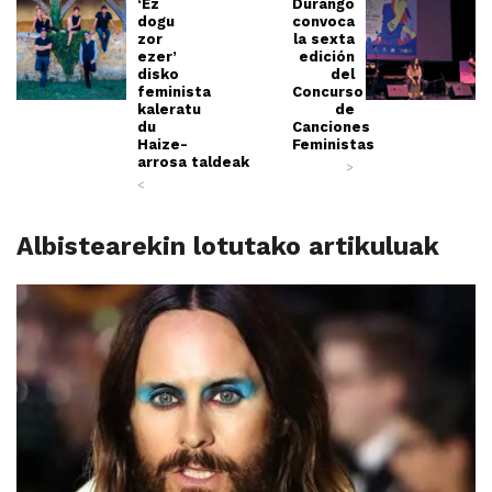
‘Ez
Durango
dogu
convoca
zor
la sexta
ezer’
edición
disko
del
feminista
Concurso
kaleratu
de
du
Canciones
Haize-
Feministas
arrosa taldeak
>
<
Albistearekin lotutako artikuluak