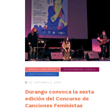
BERRI LABURRAK
DURANGOKO UDALA
INSTITUZIONALA
22 URTARRILA, 2024
Durango convoca la sexta
edición del Concurso de
Canciones Feministas