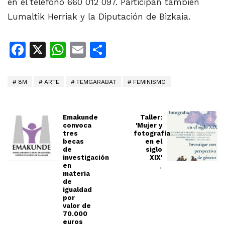
en el teléfono 660 012 097. Participan también
Lumaltik Herriak y la Diputación de Bizkaia.
Facebook
X
WhatsApp
Email
Share
8M
ARTE
FEMGARABAT
FEMINISMO
Emakunde
Taller:
convoca
'Mujer y
tres
fotografía
becas
en el
de
siglo
investigación
XIX'
en
>
materia
de
igualdad
por
valor de
70.000
euros