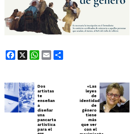
Facebook
X
WhatsApp
Email
Share
Dos
«Las
artistas
leyes
te
de
enseñan
identidad
a
de
diseñar
género
una
tiene
pancarta
más
artística
que ver
para el
con el