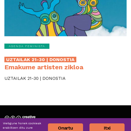
AGENDA FEMINISTA
UZTAILAK 21-30 | DONOSTIA
Emakume artisten zikloa
UZTAILAK 21-30 | DONOSTIA
Webgune honek cookieak
Nortzuk gara » Quiénes somos
Onartu
Itxi
erabiltzen ditu zure