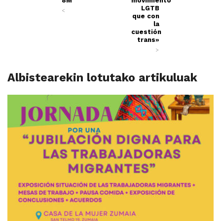
8M
movimiento
LGTB
<
que con
la
cuestión
trans»
>
Albistearekin lotutako artikuluak