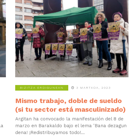
BIZITZA ERDIGUNEAN
3 MARTXOA, 2023
Mismo trabajo, doble de sueldo
(si tu sector está masculinizado)
Argitan ha convocado la manifestación del 8 de
la
marzo en Barakaldo bajo el lema 'Bana dezagun
dena! ¡Redistribuyamos todo!...