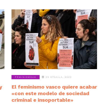
FEMINISMOAK
25 OTSAILA, 2022
y
El feminismo vasco quiere acabar
«con este modelo de sociedad
criminal e insoportable»