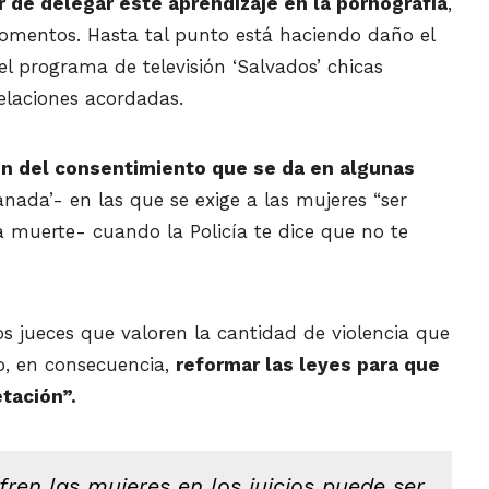
ar de delegar este aprendizaje en la pornografía
,
momentos. Hasta tal punto está haciendo daño el
el programa de televisión ‘Salvados’ chicas
elaciones acordadas.
ión del consentimiento que se da en algunas
nada’- en las que se exige a las mujeres “ser
la muerte- cuando la Policía te dice que no te
los jueces que valoren la cantidad de violencia que
io, en consecuencia,
reformar las leyes para que
tación”.
ufren las mujeres en los juicios puede ser