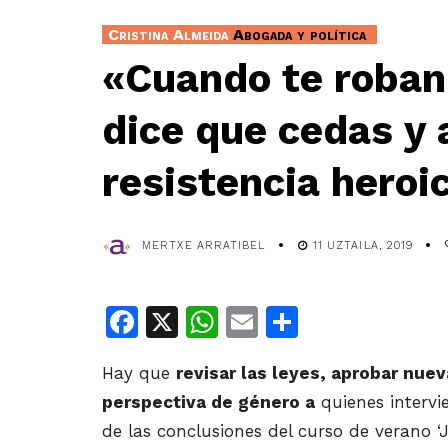
Cristina Almeida
Abogada y política
«Cuando te roban u
dice que cedas y 
resistencia heroi
MERTXE ARRATIBEL
11 UZTAILA, 2019
Facebook
X
WhatsApp
Email
Share
Hay que
revisar las leyes, aprobar nue
perspectiva de género a
quienes intervie
de las conclusiones del curso de verano ‘