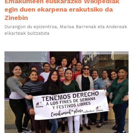
Emakumeen euskarazko Wikipediak
egin duen ekarpena erakutsiko da
Zinebin
Durangon du epizentroa, Marisa Barrenak eta Andereak
elkarteak bultzatuta