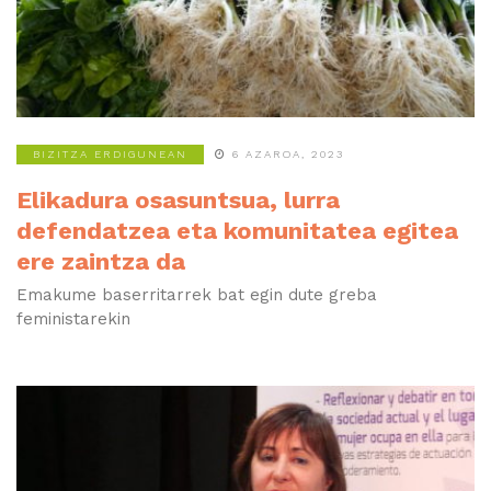
BIZITZA ERDIGUNEAN
6 AZAROA, 2023
Elikadura osasuntsua, lurra
defendatzea eta komunitatea egitea
ere zaintza da
Emakume baserritarrek bat egin dute greba
feministarekin