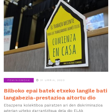
FEMINISMOAK
31 URRIA, 2023
Bilboko epai batek etxeko langile bati
langabezia-prestazioa aitortu dio
Ebazpena kolektiboa pairatzen ari den diskriminazioa
agerian uzteko garrantzitsua dela dio ELAk