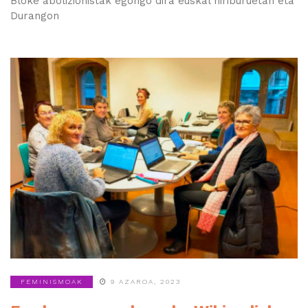
Bloke abolizionistak egongo dira euskal hiriburuetan eta
Durangon
FEMINISMOAK
9 AZAROA, 2023