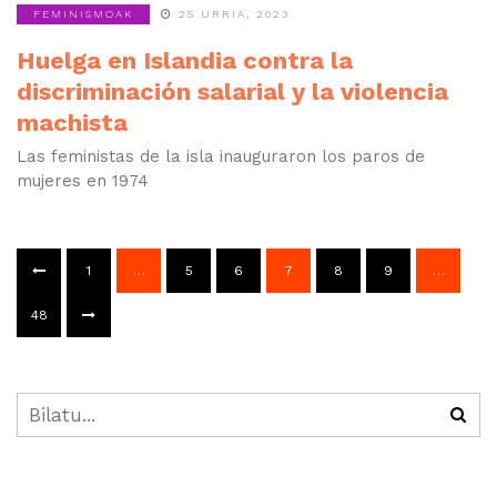
FEMINISMOAK
25 URRIA, 2023
Huelga en Islandia contra la
discriminación salarial y la violencia
machista
Las feministas de la isla inauguraron los paros de
mujeres en 1974
1
…
5
6
7
8
9
…
48