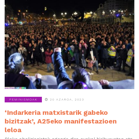
FEMINISMOAK
20 AZAROA, 2023
‘Indarkeria matxistarik gabeko
bizitzak’, A25eko manifestazioen
leloa