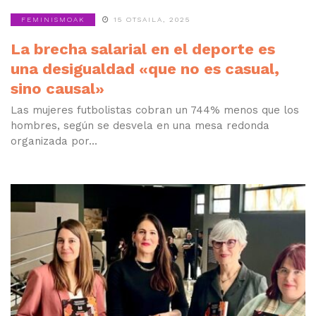
FEMINISMOAK
15 OTSAILA, 2025
La brecha salarial en el deporte es
una desigualdad «que no es casual,
sino causal»
Las mujeres futbolistas cobran un 744% menos que los
hombres, según se desvela en una mesa redonda
organizada por...