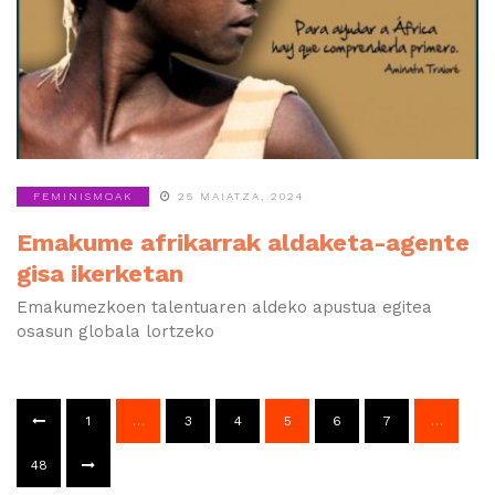
FEMINISMOAK
25 MAIATZA, 2024
Emakume afrikarrak aldaketa-agente
gisa ikerketan
Emakumezkoen talentuaren aldeko apustua egitea
osasun globala lortzeko
1
…
3
4
5
6
7
…
48