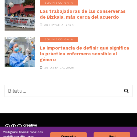
EGUNEKO GAIA
Las trabajadoras de las conserveras
de Bizkaia, más cerca del acuerdo
30 UZTAILA, 2026
EGUNEKO GAIA
La importancia de definir qué significa
la práctica enfermera sensible al
género
29 UZTAILA, 2026
Webgune honek cookieak
Nortzuk gara » Quiénes somos
Onartu
Itxi
erabiltzen ditu zure