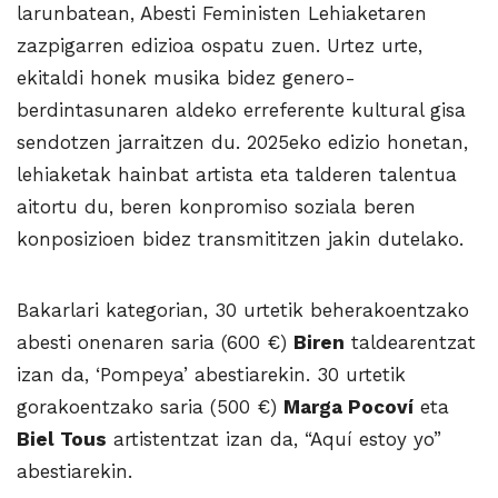
larunbatean, Abesti Feministen Lehiaketaren
zazpigarren edizioa ospatu zuen. Urtez urte,
ekitaldi honek musika bidez genero-
berdintasunaren aldeko erreferente kultural gisa
sendotzen jarraitzen du. 2025eko edizio honetan,
lehiaketak hainbat artista eta talderen talentua
aitortu du, beren konpromiso soziala beren
konposizioen bidez transmititzen jakin dutelako.
Bakarlari kategorian, 30 urtetik beherakoentzako
abesti onenaren saria (600 €)
Biren
taldearentzat
izan da, ‘Pompeya’ abestiarekin. 30 urtetik
gorakoentzako saria (500 €)
Marga Pocoví
eta
Biel Tous
artistentzat izan da, “Aquí estoy yo”
abestiarekin.