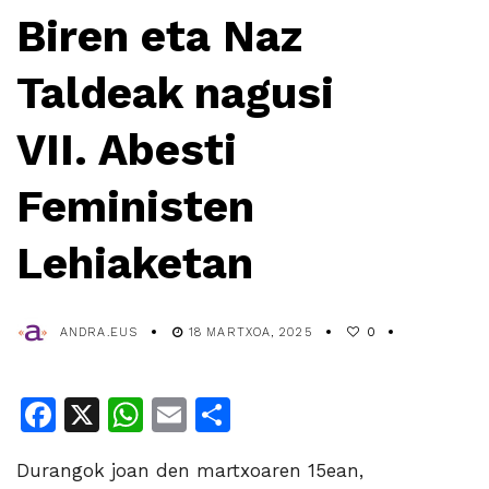
Biren eta Naz
Taldeak nagusi
VII. Abesti
Feministen
Lehiaketan
ANDRA.EUS
18 MARTXOA, 2025
0
Facebook
X
WhatsApp
Email
Share
Durangok joan den martxoaren 15ean,