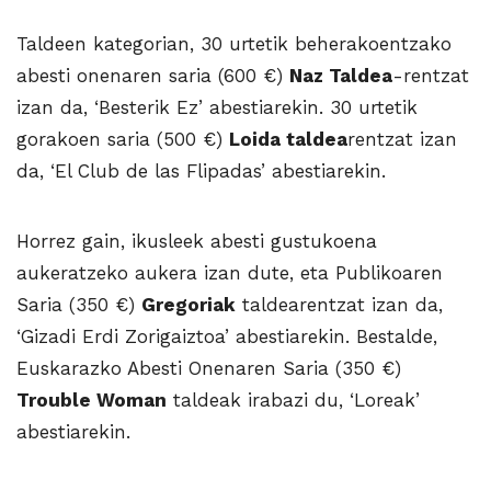
Taldeen kategorian, 30 urtetik beherakoentzako
abesti onenaren saria (600 €)
Naz Taldea
-rentzat
izan da, ‘Besterik Ez’ abestiarekin. 30 urtetik
gorakoen saria (500 €)
Loida taldea
rentzat izan
da, ‘El Club de las Flipadas’ abestiarekin.
Horrez gain, ikusleek abesti gustukoena
aukeratzeko aukera izan dute, eta Publikoaren
Saria (350 €)
Gregoriak
taldearentzat izan da,
‘Gizadi Erdi Zorigaiztoa’ abestiarekin. Bestalde,
Euskarazko Abesti Onenaren Saria (350 €)
Trouble Woman
taldeak irabazi du, ‘Loreak’
abestiarekin.