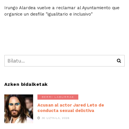
Irungo Alardea vuelve a reclamar al Ayuntamiento que
organice un desfile "igualitario e inclusivo"
Azken bidalketak
BERRI LABURRAK
Acusan al actor Jared Leto de
conducta sexual delictiva
30 UZTAILA, 2026