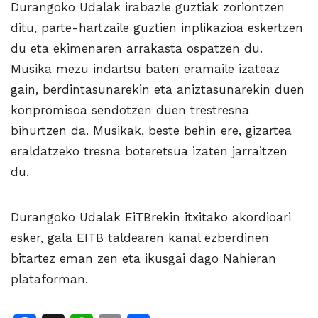
Durangoko Udalak irabazle guztiak zoriontzen
ditu, parte-hartzaile guztien inplikazioa eskertzen
du eta ekimenaren arrakasta ospatzen du.
Musika mezu indartsu baten eramaile izateaz
gain, berdintasunarekin eta aniztasunarekin duen
konpromisoa sendotzen duen trestresna
bihurtzen da. Musikak, beste behin ere, gizartea
eraldatzeko tresna boteretsua izaten jarraitzen
du.
Durangoko Udalak EiTBrekin itxitako akordioari
esker, gala EITB taldearen kanal ezberdinen
bitartez eman zen eta ikusgai dago Nahieran
plataforman.