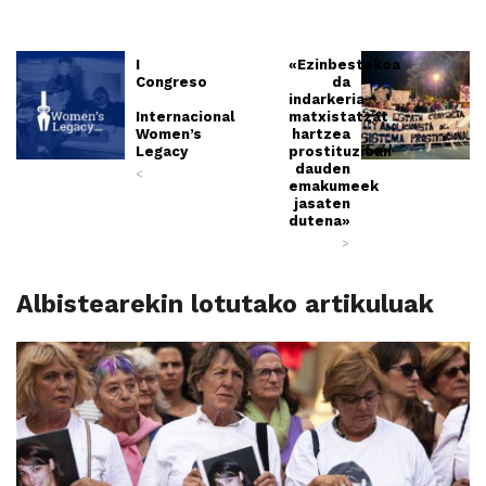
I
«Ezinbestekoa
Congreso
da
indarkeria
Internacional
matxistatzat
Women’s
hartzea
Legacy
prostituzioan
dauden
<
emakumeek
jasaten
dutena»
>
Albistearekin lotutako artikuluak