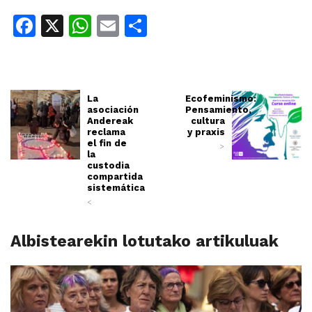
Facebook
X
WhatsApp
Email
Share
La
Ecofeminismo:
asociación
Pensamiento,
Andereak
cultura
reclama
y praxis
el fin de
>
la
custodia
compartida
sistemática
<
Albistearekin lotutako artikuluak